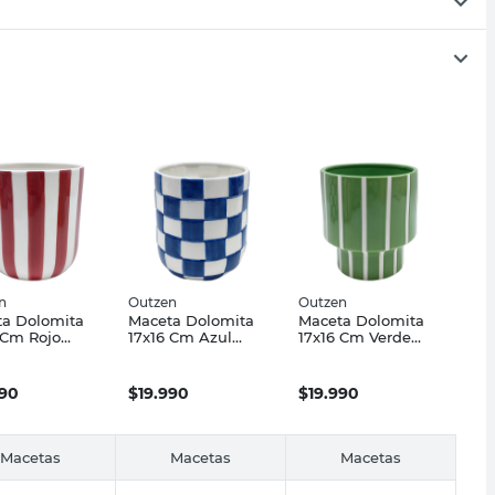
n
Outzen
Outzen
a Dolomita
Maceta Dolomita
Maceta Dolomita
 Cm Rojo
17x16 Cm Azul
17x16 Cm Verde
en
Outzen
Outzen
990
$
19.990
$
19.990
Macetas
Macetas
Macetas