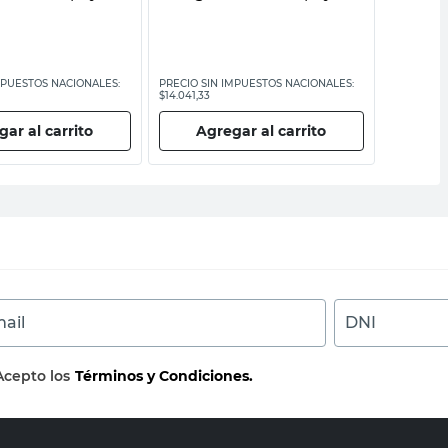
MPUESTOS NACIONALES:
PRECIO SIN IMPUESTOS NACIONALES:
PRECIO SI
$14.041,33
$24.785,13
ar al carrito
Agregar al carrito
Ag
ail
DNI
Acepto los
Términos y Condiciones.