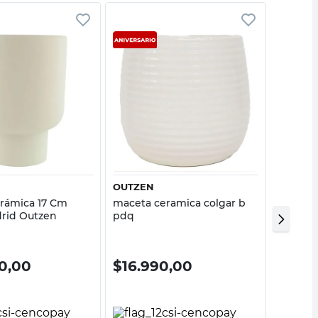
Vista rápida
Vista rápida
OUTZEN
OUTZE
rámica 17 Cm
maceta ceramica colgar b
Maceta 
rid Outzen
pdq
Antraci
0,00
$
16.990,00
$
29.