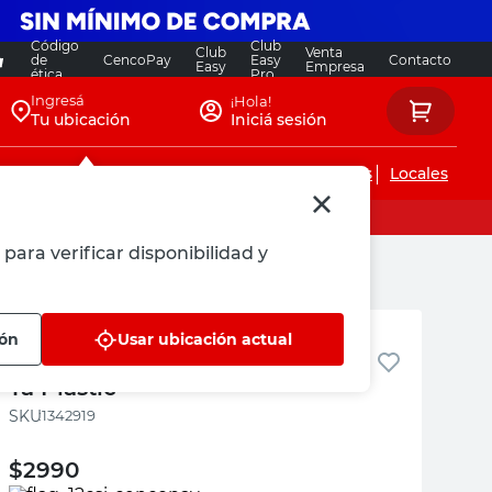
Código
Club
Club
Venta
de
CencoPay
Easy
Contacto
Easy
Empresa
ética
Pro
Ingresá
¡Hola!
Tu ubicación
Iniciá sesión
Servicios de instalaciones
Locales
para verificar disponibilidad y
TA Plastic
ión
Usar ubicación actual
Mensula Nro 3 Terracota Online
Ta Plastic
:
1342919
$
2990