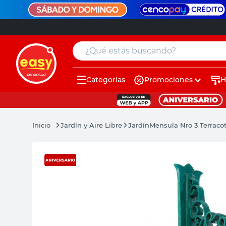
¿Qué estás buscando?
Categorías
Promociones
H
muebles
pintura
Jardín y Aire Libre
Jardín
Mensula Nro 3 Terracot
escritorio
puertas
placard
sillon
espejo