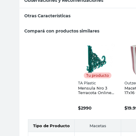
Observaciones y Recomendaciones
Otras Características
Compará con productos similares
Tu producto
TA Plastic
Outze
Mensula Nro 3
Macet
Terracota Online
17x16
Ta Plastic
Outz
$
2990
$
19.
Tipo de Producto
Macetas