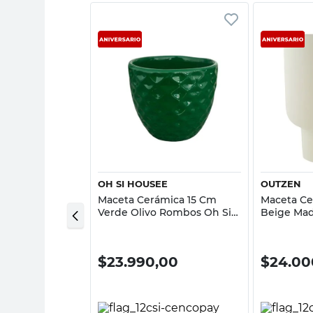
sta rápida
Vista rápida
AS DON EMILIO
OH SI HOUSEE
OUTZEN
s Hierro 18 Cm
Maceta Cerámica 15 Cm
Maceta Ce
ón Don Emilio
Verde Olivo Rombos Oh Si
Beige Mad
Housee
0
$
23.990,00
$
24.00