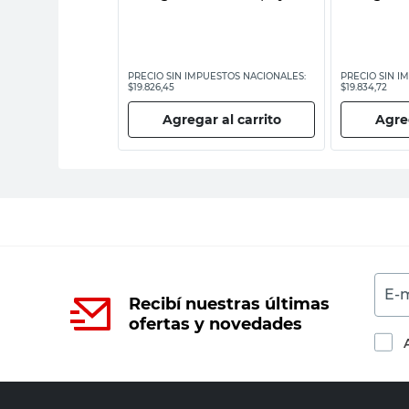
ESTOS NACIONALES:
PRECIO SIN IMPUESTOS NACIONALES:
PRECIO SIN I
$19.826,45
$19.834,72
 al carrito
Agregar al carrito
Agreg
E-m
Recibí nuestras últimas
ofertas y novedades