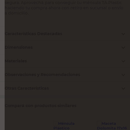
segura. Aprovechá para conseguir tu ménsula TA Plastic
haciendo tu compra ahora con retiro en sucursal o envío
a domicilio.
Características Destacadas
Dimensiones
Materiales
Observaciones y Recomendaciones
Otras Características
Compará con productos similares