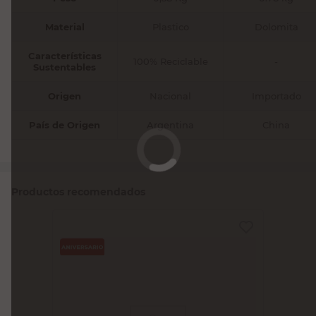
Material
Plastico
Dolomita
Características
100% Reciclable
-
Sustentables
Origen
Nacional
Importado
País de Origen
Argentina
China
Productos recomendados