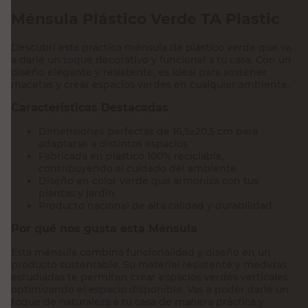
Ménsula Plástico Verde TA Plastic
Descubrí esta práctica ménsula de plástico verde que va
a darle un toque decorativo y funcional a tu casa. Con un
diseño elegante y resistente, es ideal para sostener
macetas y crear espacios verdes en cualquier ambiente.
Características Destacadas
Dimensiones perfectas de 16,5x20,5 cm para
adaptarse a distintos espacios
Fabricada en plástico 100% reciclable,
contribuyendo al cuidado del ambiente
Diseño en color verde que armoniza con tus
plantas y jardín
Producto nacional de alta calidad y durabilidad
Por qué nos gusta esta Ménsula
Esta ménsula combina funcionalidad y diseño en un
producto sustentable. Su material resistente y medidas
estudiadas te permiten crear espacios verdes verticales
optimizando el espacio disponible. Vas a poder darle un
toque de naturaleza a tu casa de manera práctica y