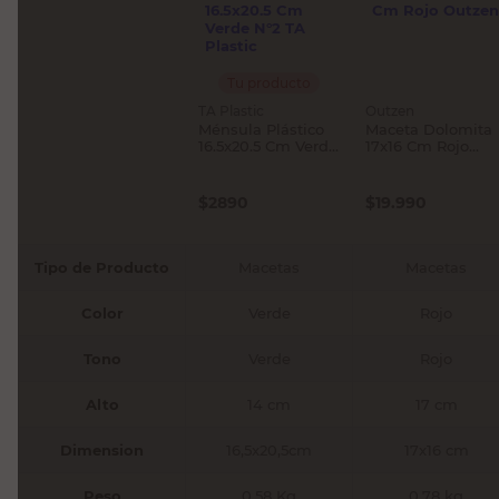
Tu producto
TA Plastic
Outzen
Ménsula Plástico
Maceta Dolomita
16.5x20.5 Cm Verde
17x16 Cm Rojo
N°2 TA Plastic
Outzen
$
2890
$
19.990
Tipo de Producto
Macetas
Macetas
Color
Verde
Rojo
Tono
Verde
Rojo
Alto
14 cm
17 cm
Dimension
16,5x20,5cm
17x16 cm
Peso
0,58 Kg
0.78 kg