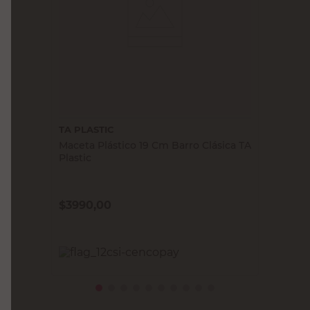
TA PLASTIC
Maceta Plástico 19 Cm Barro Clásica TA
Plastic
$
3990,00
PRECIO SIN IMPUESTOS NACIONALES:
$3297,53