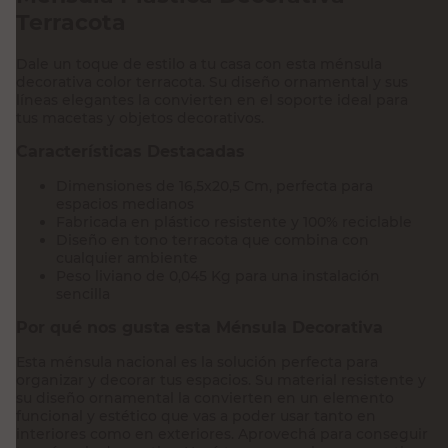
Terracota
Dale un toque de estilo a tu casa con esta ménsula
decorativa color terracota. Su diseño ornamental y sus
líneas elegantes la convierten en el soporte ideal para
tus macetas y objetos decorativos.
Características Destacadas
Dimensiones de 16,5x20,5 Cm, perfecta para
espacios medianos
Fabricada en plástico resistente y 100% reciclable
Diseño en tono terracota que combina con
cualquier ambiente
Peso liviano de 0,045 Kg para una instalación
sencilla
Por qué nos gusta esta Ménsula Decorativa
Esta ménsula nacional es la solución perfecta para
organizar y decorar tus espacios. Su material resistente y
su diseño ornamental la convierten en un elemento
funcional y estético que vas a poder usar tanto en
interiores como en exteriores. Aprovechá para conseguir