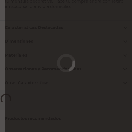
tu ménsula decorativa. Hacé tu compra ahora con retiro
en sucursal o envío a domicilio.
Características Destacadas
Dimensiones
Materiales
Observaciones y Recomendaciones
Otras Características
Compará con productos similares