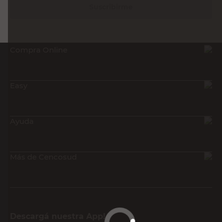
Peso
0,045 Kg
0.78 kg
Material
Plastico
Dolomita
Características
100% Reciclable
-
Sustentables
Origen
Nacional
Importado
Productos recomendados