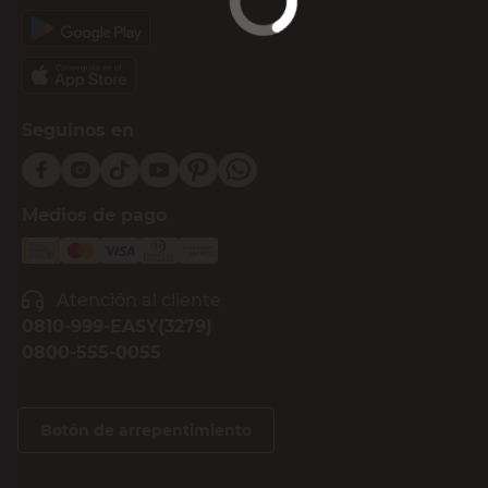
Jardinero Macetero Polipropileno
114x49.3x75.7 Cm Marrón Easy Grow
Keter
$
Sin Stock