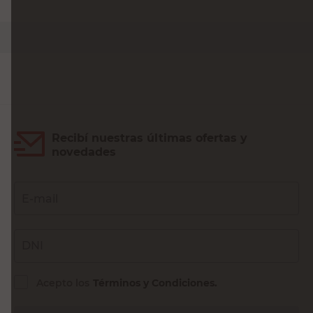
Tu producto
TA Plastic
Outzen
Ménsula Plástico
Maceta Dolomita
16,5x20,5 Cm
17x16 Cm Rojo
Terracota N°2 TA
Outzen
Plastic
$
2890
$
19.990
Tipo de Producto
Macetas
Macetas
Color
Marrón
Rojo
Capacidad
1,6 L
-
Tono
Terracota
Rojo
Alto
14 cm
17 cm
Dimension
16,5x20,5cm
17x16 cm