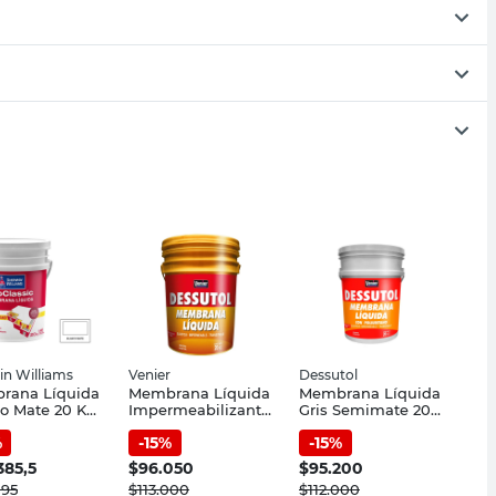
in Williams
Venier
Dessutol
rana Líquida
Membrana Líquida
Membrana Líquida
o Mate 20 Kg
Impermeabilizante
Gris Semimate 20
oliuretano
Blanco Satinado 20
Kg Poliuretano
%
-
15
%
-
15
%
assic Sherwin
Kg Dessutol Venier
Dessutol
ams
385,5
$
96.050
$
95.200
095
$
113.000
$
112.000