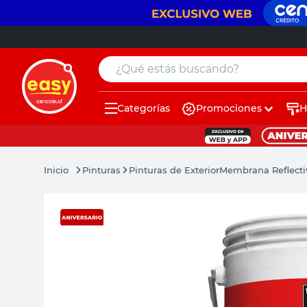
¿Qué estás buscando?
Categorías
Promociones
H
muebles
pintura
Pinturas
Pinturas de Exterior
Membrana Reflecti
escritorio
puertas
placard
sillon
espejo