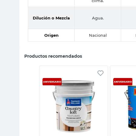
clima.
Dilución o Mezcla
Agua.
Origen
Nacional
Productos recomendados
sta rápida
Vista rápida