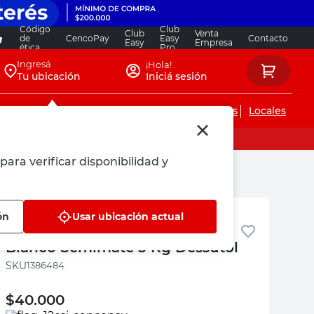
Código
Club
Club
Venta
de
CencoPay
Easy
Contacto
Easy
Empresa
ética
Pro
Ingresá
¡Hola!
Tu ubicación
Iniciá sesión
Servicios de instalaciones
Locales
para verificar disponibilidad y
Dessutol
ón
Usar ubicación actual
Membrana Reflectiva Ultra
Blanco Semimate 5 Kg Dessutol
:
1386484
$
40.000