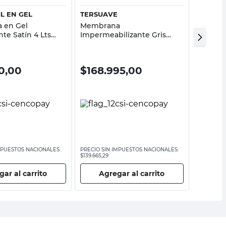
L EN GEL
TERSUAVE
SINTEP
 en Gel
Membrana
Revesti
te Satín 4 Lts
Impermeabilizante Gris
Beige P
Semimate 20 Kg
Exterio
Poliuretano Tersuave
0,00
$
168.995,00
$
121.
MPUESTOS NACIONALES:
PRECIO SIN IMPUESTOS NACIONALES:
PRECIO SI
$139.665,29
$100.326,4
ar al carrito
Agregar al carrito
Ag