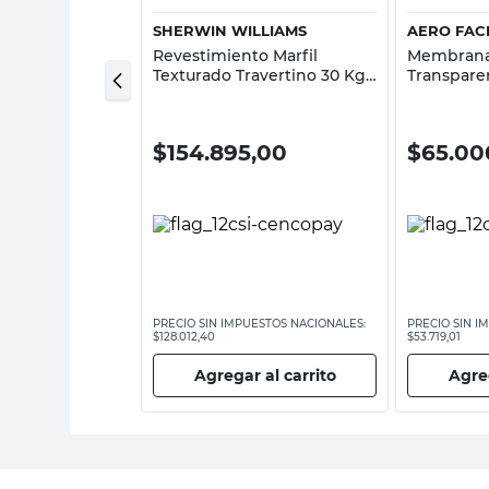
SHERWIN WILLIAMS
AERO FACI
liuretanica
Revestimiento Marfil
Membrana
 5 Kg
Texturado Travertino 30 Kg
Transparen
Country Loft Sherwin
Aero Facil
Williams
00
$
154.895,00
$
65.00
ESTOS NACIONALES:
PRECIO SIN IMPUESTOS NACIONALES:
PRECIO SIN I
$128.012,40
$53.719,01
 al carrito
Agregar al carrito
Agreg