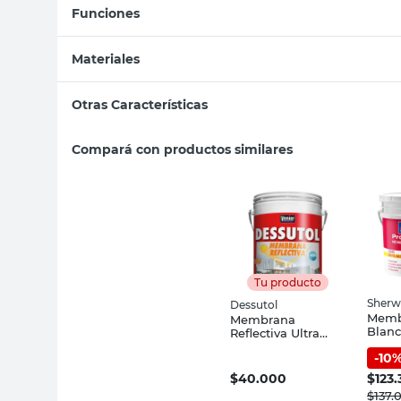
Funciones
Materiales
Otras Características
Compará con productos similares
Tu producto
Sherw
Dessutol
Memb
Membrana
Blanc
Reflectiva Ultra
Con P
Blanco Semimate
-
10
Procl
5 Kg Dessutol
Willi
$
40.000
$
123.
$
137.