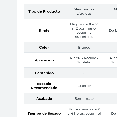
Membranas
M
Tipo de Producto
Líquidas
1 Kg. rinde 8 a 10
m2 por mano,
Rinde
De 1,
según la
superficie.
Color
Blanco
Pincel - Rodillo -
Pinc
Aplicación
Soplete.
Sop
Contenido
5
Espacio
Exterior
Recomendado
Acabado
Semi mate
Entre manos de 2
Tiempo de Secado
a 4 horas, según el
De 