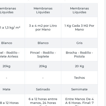
embranas
Membranas
Membranas
Líquidas
Líquidas
Líquidas
3 a 4 m2 por Litro
1 Kg Cada 3 M2 Por
1 a 1,3 kg/ m²
por Mano
Mano
Blanco
Blanco
Gris
el - Rodillo -
Pincel - Rodillo -
Brocha - Rodillo -
lete Airless
Soplete
Pistola
20kg
20kg
20 Kg
-
-
Techos
Mate
Satinado
Semimate
6 a 12 horas entrre
Entre Manos De 4
8 a 12 Horas
manos, 24 horas
A 6 Horas. Final: 7