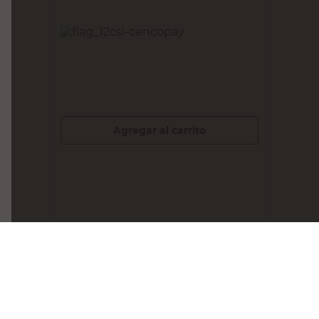
MAXHAUS
Membrana Líquida Blanca 25 Kg
Maxhaus
$
79.900,00
PRECIO SIN IMPUESTOS NACIONALES:
$66.033,06
Agregar al carrito