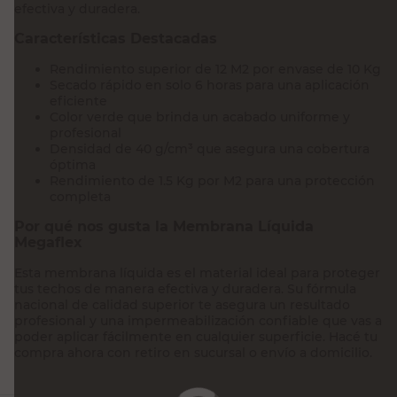
efectiva y duradera.
Características Destacadas
Rendimiento superior de 12 M2 por envase de 10 Kg
Secado rápido en solo 6 horas para una aplicación
eficiente
Color verde que brinda un acabado uniforme y
profesional
Densidad de 40 g/cm³ que asegura una cobertura
óptima
Rendimiento de 1.5 Kg por M2 para una protección
completa
Por qué nos gusta la Membrana Líquida
Megaflex
Esta membrana líquida es el material ideal para proteger
tus techos de manera efectiva y duradera. Su fórmula
nacional de calidad superior te asegura un resultado
profesional y una impermeabilización confiable que vas a
poder aplicar fácilmente en cualquier superficie. Hacé tu
compra ahora con retiro en sucursal o envío a domicilio.