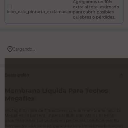
Agregamos un 10%
extra al total estimado
para cubrir posibles
quiebres o pérdidas.
Cargando...
Descripción
Membrana Líquida Para Techos
Megaflex
Protegé tu casa de filtraciones con la membrana líquida
Megaflex, la barrera impermeable que vas a necesitar
para mantener tus techos en perfectas condiciones. Su
fórmula de alta calidad garantiza una impermeabilización