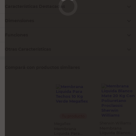
Características Destacadas
Dimensiones
Funciones
Otras Características
Compará con productos similares
Tu producto
Sherwin Williams
Megaflex
Membrana
Membrana
Líquida Blanco
Liquida Para