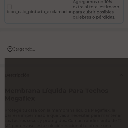
Agregamos un 10%
extra al total estimado
para cubrir posibles
quiebres o pérdidas.
Cargando...
Descripción
Membrana Líquida Para Techos
Megaflex
Protegé tu casa con la membrana líquida Megaflex, la
barrera impermeable que vas a necesitar para mantener
tus techos secos y protegidos. Con un rendimiento de 12
M2 por envase, esta solución nacional te ofrece una