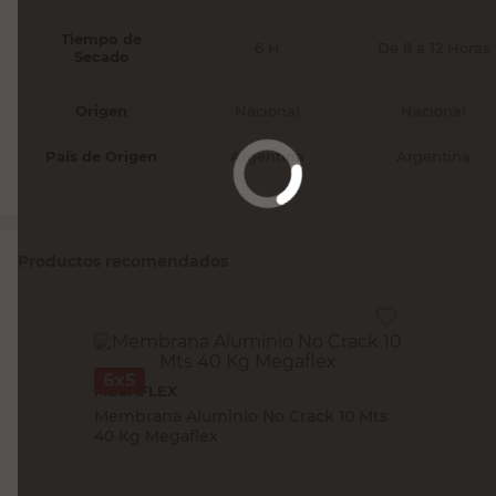
Tiempo de
6 H
De 8 a 12 Horas
Secado
Origen
Nacional
Nacional
País de Origen
Argentina
Argentina
Productos recomendados
6x5