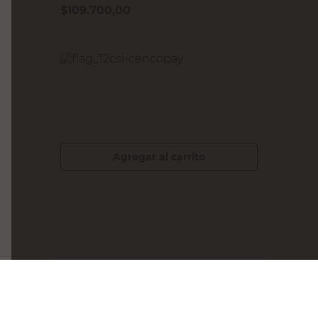
MEGAFLEX
Membrana Aluminio No Crack 10 Mts
40 Kg Megaflex
$
109.700,00
PRECIO SIN IMPUESTOS NACIONALES:
$90.661,16