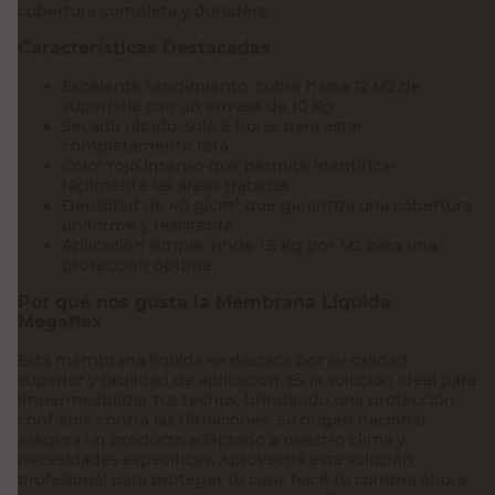
cobertura completa y duradera.
Características Destacadas
Excelente rendimiento: cubre hasta 12 M2 de
superficie con un envase de 10 Kg
Secado rápido: solo 6 horas para estar
completamente lista
Color rojo intenso que permite identificar
fácilmente las áreas tratadas
Densidad de 40 g/cm³ que garantiza una cobertura
uniforme y resistente
Aplicación simple: rinde 1.5 Kg por M2 para una
protección óptima
Por qué nos gusta la Membrana Líquida
Megaflex
Esta membrana líquida se destaca por su calidad
superior y facilidad de aplicación. Es la solución ideal para
impermeabilizar tus techos, brindando una protección
confiable contra las filtraciones. Su origen nacional
asegura un producto adaptado a nuestro clima y
necesidades específicas. Aprovechá esta solución
profesional para proteger tu casa: hacé tu compra ahora