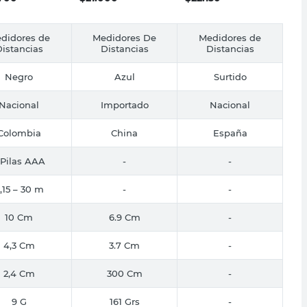
didores de
Medidores De
Medidores de
istancias
Distancias
Distancias
Negro
Azul
Surtido
Nacional
Importado
Nacional
Colombia
China
España
 Pilas AAA
-
-
,15 – 30 m
-
-
10 Cm
6.9 Cm
-
4,3 Cm
3.7 Cm
-
2,4 Cm
300 Cm
-
9 G
161 Grs
-