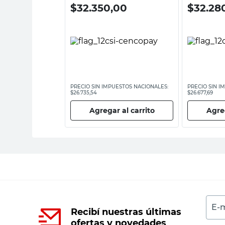
0
$
32.350,00
$
32.28
ESTOS NACIONALES:
PRECIO SIN IMPUESTOS NACIONALES:
PRECIO SIN I
$26.735,54
$26.677,69
 al carrito
Agregar al carrito
Agreg
E-m
Recibí nuestras últimas
ofertas y novedades