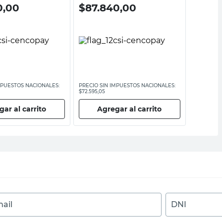
0,00
$
87.840,00
$
240
MPUESTOS NACIONALES:
PRECIO SIN IMPUESTOS NACIONALES:
PRECIO SI
$72.595,05
$217.963,81
ar al carrito
Agregar al carrito
Ag
ail
DNI