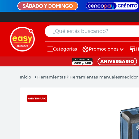
¿Qué estás buscando?
Categorías
Promociones
H
muebles
pintura
Herramientas
Herramientas manuales
medidor 
escritorio
puertas
placard
espejo
sillas