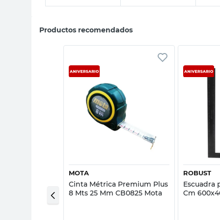
Productos recomendados
sta rápida
Vista rápida
DOW
MOTA
ROBUST
ble de Madera
Cinta Métrica Premium Plus
Escuadra p
ja Silver
8 Mts 25 Mm CB0825 Mota
Cm 600x4