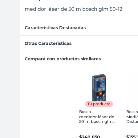
medidor láser de 50 m bosch glm 50-12
Características Destacadas
Otras Características
Compará con productos similares
Tu producto
Bosch
Bosch
medidor láser de
Medid
50 m bosch glm
Dista
50-12
Digit
30-23
$
240.850
$
155