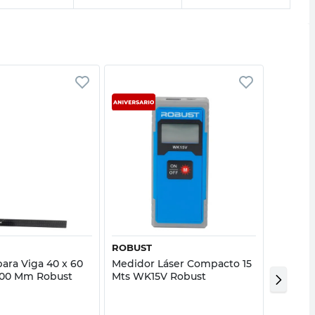
Vista rápida
Vista rápida
ROBUST
BOSCH
ara Viga 40 x 60
Medidor Láser Compacto 15
medidor
00 Mm Robust
Mts WK15V Robust
bosch g