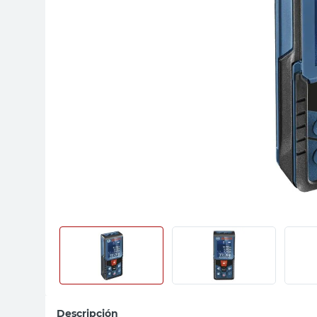
sillon
vanitory
ceramica
Descripción