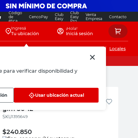
Código
Club
Club
Venta
de
CencoPay
Easy
Contacto
Easy
Empresa
ética
Pro
Ingresá
¡Hola!
Tu ubicación
Iniciá sesión
Servicios de instalaciones
Locales
 para verificar disponibilidad y
Bosch
ción
Usar ubicación actual
medidor láser de 50 m bosch
glm 50-12
:
1395649
$
240.850