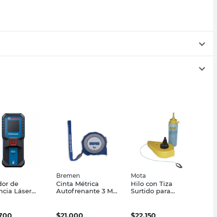
Bremen
Mota
or de
Cinta Métrica
Hilo con Tiza
ncia Láser
Autofrenante 3 Mts
Surtido para
al 30 Mts GLM
Doble Lectura
Medición Mota
 Bosch
Bremen
.700
$
21.000
$
22.150