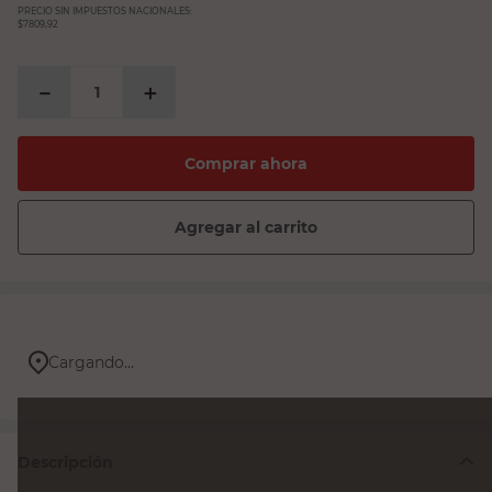
PRECIO SIN IMPUESTOS NACIONALES:
$7809,92
－
＋
Comprar ahora
Agregar al carrito
Cargando...
Descripción