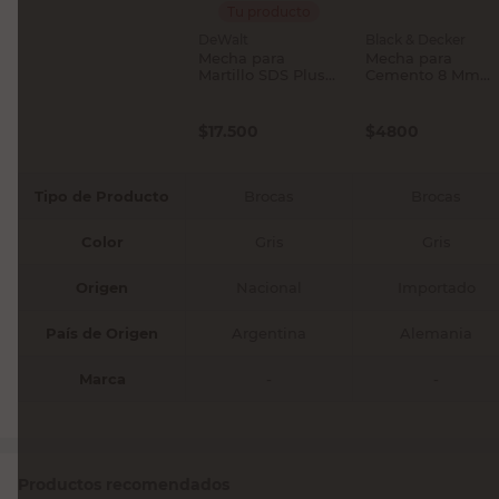
Tu producto
DeWalt
Black & Decker
Mecha para
Mecha para
Martillo SDS Plus
Cemento 8 Mm
25 x 200 x 260 Mm
Black & Decker
DeWalt
$
17.500
$
4800
Tipo de Producto
Brocas
Brocas
Color
Gris
Gris
Origen
Nacional
Importado
País de Origen
Argentina
Alemania
Marca
-
-
Productos recomendados