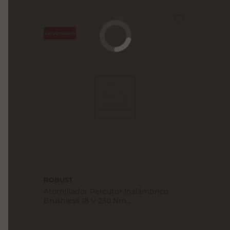
ROBUST
Atornillador Percutor Inalámbrico
Brushless 18 V 230 Nm
HEEINALROB003 Robust