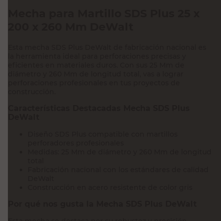
Mecha para Martillo SDS Plus 25 x
200 x 260 Mm DeWalt
Esta mecha SDS Plus DeWalt de fabricación nacional es
la herramienta ideal para perforaciones precisas y
eficientes en materiales duros. Con sus 25 Mm de
diámetro y 260 Mm de longitud total, vas a lograr
perforaciones profesionales en tus proyectos de
construcción.
Características Destacadas Mecha SDS Plus
DeWalt
Diseño SDS Plus compatible con martillos
perforadores profesionales
Medidas: 25 Mm de diámetro y 260 Mm de longitud
total
Fabricación nacional con los estándares de calidad
DeWalt
Construcción en acero resistente de color gris
Por qué nos gusta la Mecha SDS Plus DeWalt
Esta mecha se destaca por su robustez y precisión,