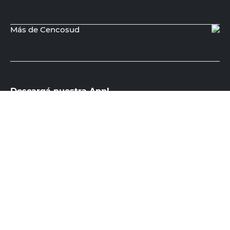
Recibí nuestras últimas ofertas y
novedades
E-mail
DNI
Acepto los
Términos y Condiciones.
Suscribirme
Compra Online