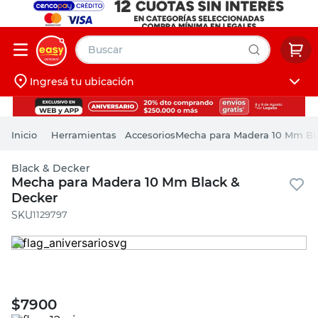
Buscar
Ingresá tu ubicación
muebles
Iniciá sesión
pintura
Herramientas
Accesorios
Mecha para Madera 10 Mm Bl
escritorio
Black & Decker
puertas
Mecha para Madera 10 Mm Black &
Decker
placard
:
1129797
$
7900