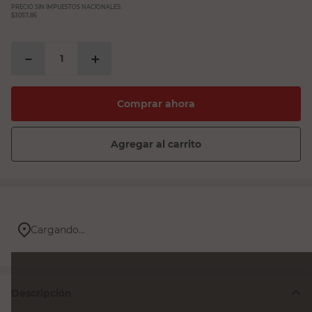
PRECIO SIN IMPUESTOS NACIONALES:
$3057,86
－
＋
Comprar ahora
Agregar al carrito
Cargando...
Descripción