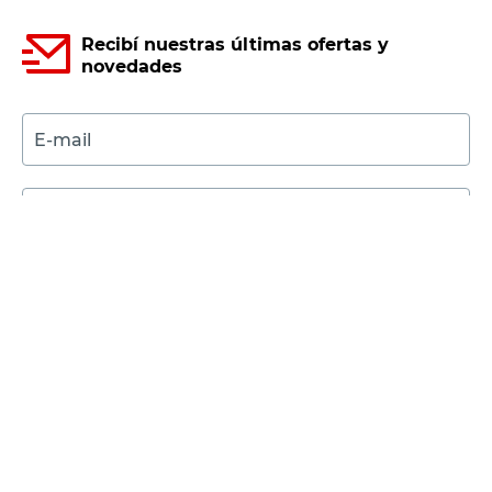
Recibí nuestras últimas ofertas y
novedades
E-mail
DNI
Acepto los
Términos y Condiciones.
Suscribirme
Compra Online