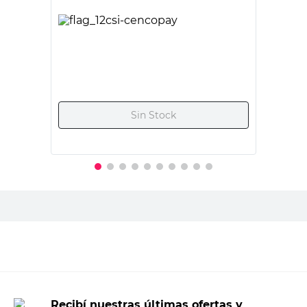
BLACK & DECKER
Mecha para Cemento 5 Mm Black &
Decker
$
3700,00
PRECIO SIN IMPUESTOS NACIONALES:
$3057,86
Agregar al carrito