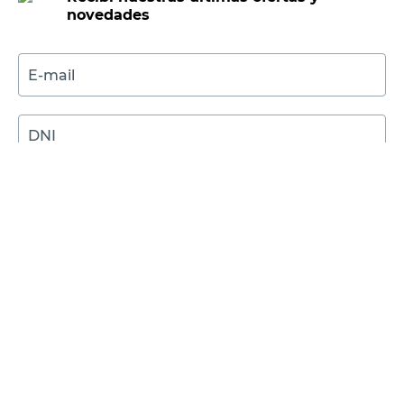
Recibí nuestras últimas ofertas y
novedades
E-mail
DNI
Acepto los
Términos y Condiciones.
Suscribirme
Compra Online
Easy