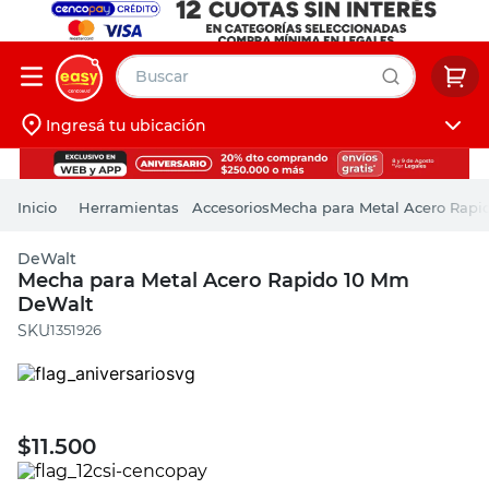
Buscar
Ingresá tu ubicación
muebles
Iniciá sesión
pintura
Herramientas
Accesorios
Mecha para Metal Acero Rap
escritorio
DeWalt
puertas
Mecha para Metal Acero Rapido 10 Mm
DeWalt
placard
:
1351926
$
11.500