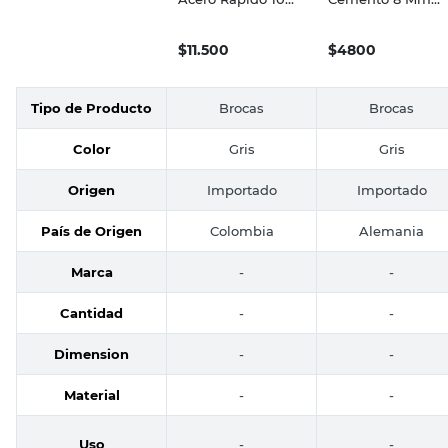
Mecha para Metal
Mecha para
Acero Rapido 10
Cemento 8 Mm
Mm DeWalt
Black & Decker
$
11.500
$
4800
Tipo de Producto
Brocas
Brocas
Color
Gris
Gris
Origen
Importado
Importado
País de Origen
Colombia
Alemania
Marca
-
-
Cantidad
-
-
Dimension
-
-
Material
-
-