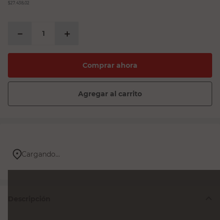
$27.438,02
－
＋
Comprar ahora
Agregar al carrito
Cargando...
Descripción