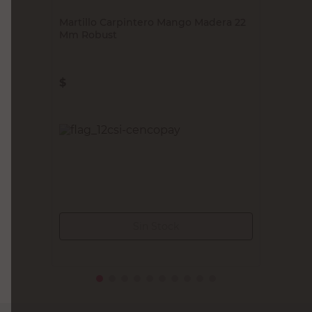
ROBUST
Martillo Carpintero Mango Madera 22
Mm Robust
$
17.640,00
PRECIO SIN IMPUESTOS NACIONALES:
$14.578,52