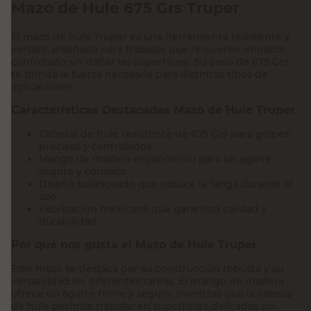
Mazo de Hule 675 Grs Truper
El mazo de hule Truper es una herramienta resistente y
versátil, diseñada para trabajos que requieren impacto
controlado sin dañar las superficies. Su peso de 675 Grs
te brinda la fuerza necesaria para distintos tipos de
aplicaciones.
Características Destacadas Mazo de Hule Truper
Cabezal de hule resistente de 675 Grs para golpes
precisos y controlados
Mango de madera ergonómico para un agarre
seguro y cómodo
Diseño balanceado que reduce la fatiga durante el
uso
Fabricación mexicana que garantiza calidad y
durabilidad
Por qué nos gusta el Mazo de Hule Truper
Este mazo se destaca por su construcción robusta y su
versatilidad en diferentes tareas. El mango de madera
ofrece un agarre firme y seguro, mientras que la cabeza
de hule permite trabajar en superficies delicadas sin