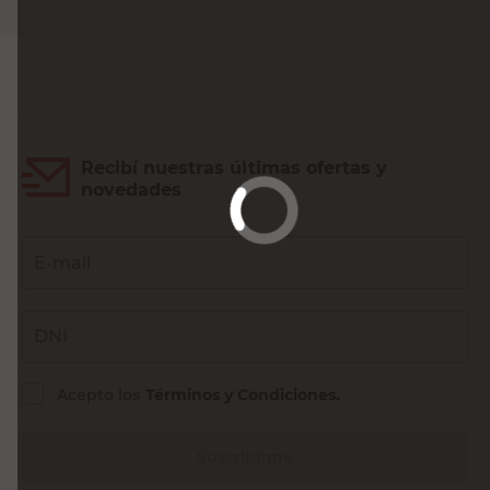
Agregar al carrito
Recibí nuestras últimas ofertas y
novedades
E-mail
DNI
Acepto los
Términos y Condiciones.
Suscribirme