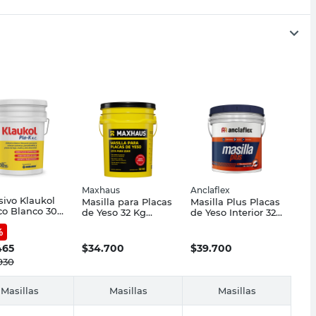
Maxhaus
Anclaflex
ivo Klaukol
Masilla para Placas
Masilla Plus Placas
ico Blanco 30
de Yeso 32 Kg
de Yeso Interior 32
ka
Maxhaus
Kg Anclaflex
%
465
$
34.700
$
39.700
930
Masillas
Masillas
Masillas