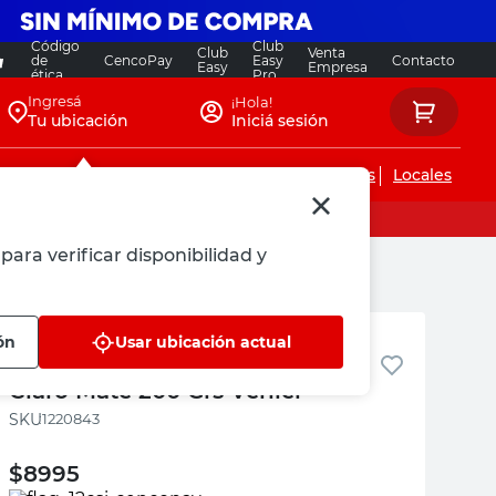
Código
Club
Club
Venta
de
CencoPay
Easy
Contacto
Easy
Empresa
ética
Pro
Ingresá
¡Hola!
Tu ubicación
Iniciá sesión
Servicios de instalaciones
Locales
para verificar disponibilidad y
Venier
ón
Usar ubicación actual
Masilla Para Madera Roble
Claro Mate 200 Grs Venier
:
1220843
$
8995