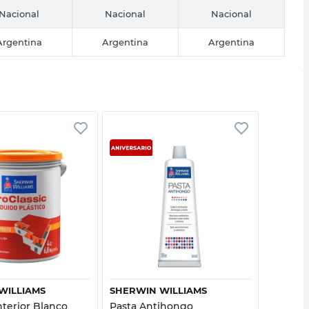
Nacional
Nacional
Nacional
Argentina
Argentina
Argentina
Vista rápida
Vista rápida
WILLIAMS
SHERWIN WILLIAMS
SHERWI
nterior Blanco
Pasta Antihongo
Enduido