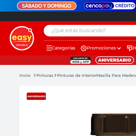
¿Qué estás buscando?
Categorías
Promociones
H
muebles
pintura
Pinturas
Pinturas de Interior
Masilla Para Mader
escritorio
puertas
placard
espejo
sillas