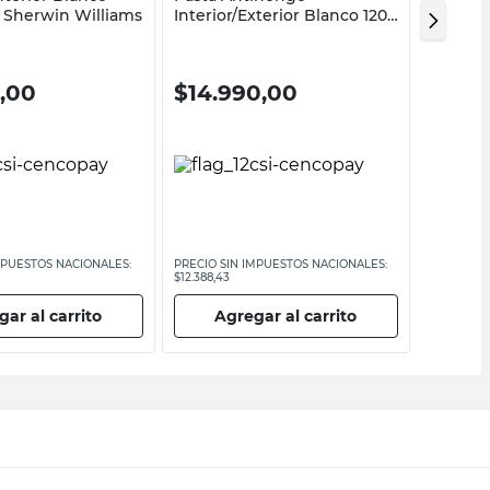
s Sherwin Williams
Interior/Exterior Blanco 120
Mate 10
Cc Sherwin Williams
William
5,00
$
14.990,00
$
69.
MPUESTOS NACIONALES:
PRECIO SIN IMPUESTOS NACIONALES:
PRECIO SI
$12.388,43
$57.764,47
ar al carrito
Agregar al carrito
Ag