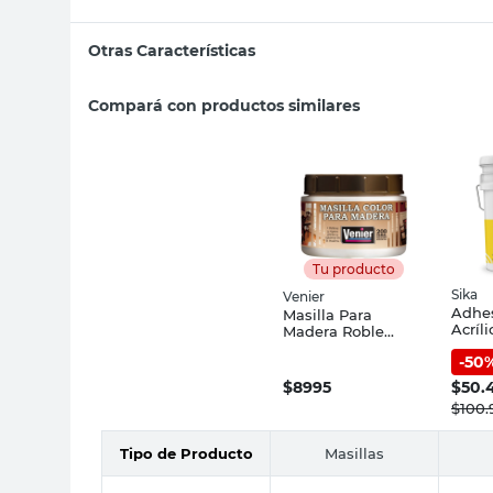
Otras Características
Compará con productos similares
Tu producto
Sika
Venier
Adhes
Masilla Para
Acríl
Madera Roble
Kg Si
Claro Mate 200 Grs
-
50
Venier
$
8995
$
50.
$
100.
Tipo de Producto
Masillas