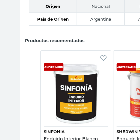
Origen
Nacional
País de Origen
Argentina
Productos recomendados
sta rápida
Vista rápida
LLIAMS
SINFONIA
SHERWIN 
rior Blanco
Enduido Interior Blanco
Enduido I