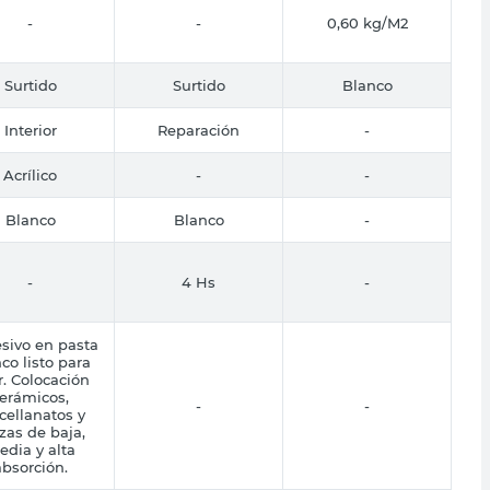
-
-
0,60 kg/M2
Surtido
Surtido
Blanco
Interior
Reparación
-
Acrílico
-
-
Blanco
Blanco
-
-
4 Hs
-
sivo en pasta
co listo para
r. Colocación
erámicos,
-
-
cellanatos y
zas de baja,
dia y alta
absorción.