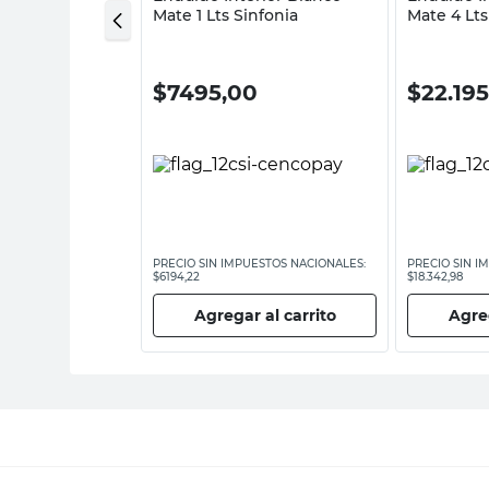
herwin Williams
Mate 1 Lts Sinfonia
Mate 4 Lt
00
$
7495,00
$
22.19
ESTOS NACIONALES:
PRECIO SIN IMPUESTOS NACIONALES:
PRECIO SIN I
$6194,22
$18.342,98
 al carrito
Agregar al carrito
Agreg