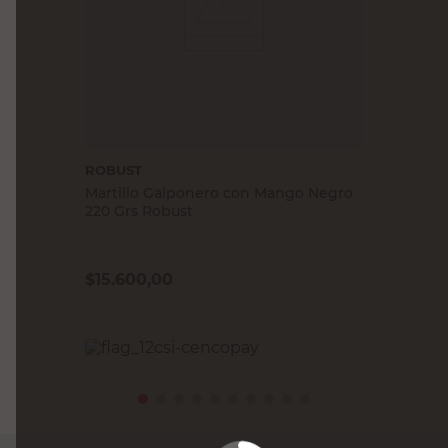
ROBUST
Martillo Galponero con Mango Negro
220 Grs Robust
$
15.600,00
PRECIO SIN IMPUESTOS NACIONALES:
$12.892,57