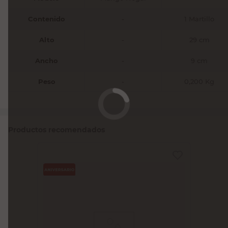
Contenido
-
1 Martillo
Alto
-
29 cm
Ancho
-
9 cm
Peso
-
0,200 Kg
Productos recomendados