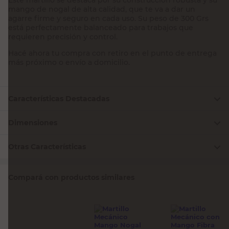
mango de nogal de alta calidad, que te va a dar un
agarre firme y seguro en cada uso. Su peso de 300 Grs
está perfectamente balanceado para trabajos que
requieren precisión y control.
Hacé ahora tu compra con retiro en el punto de entrega
más próximo o envío a domicilio.
Características Destacadas
Dimensiones
Otras Características
Compará con productos similares