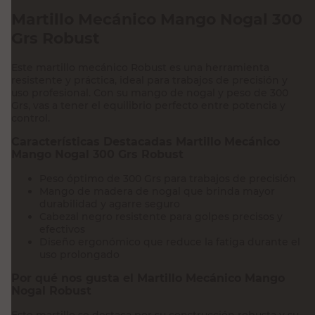
Martillo Mecánico Mango Nogal 300
Grs Robust
Este martillo mecánico Robust es una herramienta
resistente y práctica, ideal para trabajos de precisión y
uso profesional. Con su mango de nogal y peso de 300
Grs, vas a tener el equilibrio perfecto entre potencia y
control.
Características Destacadas Martillo Mecánico
Mango Nogal 300 Grs Robust
Peso óptimo de 300 Grs para trabajos de precisión
Mango de madera de nogal que brinda mayor
durabilidad y agarre seguro
Cabezal negro resistente para golpes precisos y
efectivos
Diseño ergonómico que reduce la fatiga durante el
uso prolongado
Por qué nos gusta el Martillo Mecánico Mango
Nogal Robust
Este martillo se destaca por su construcción robusta y su