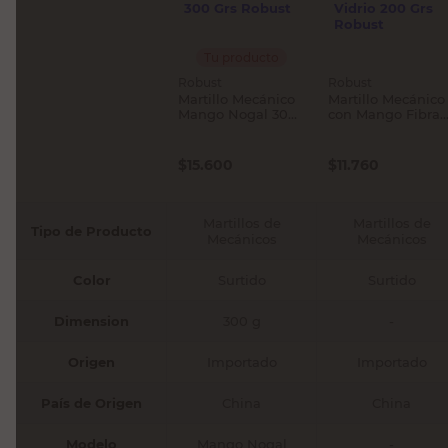
Tu producto
Robust
Robust
Martillo Mecánico
Martillo Mecánico
Mango Nogal 300
con Mango Fibra
Grs Robust
Vidrio 200 Grs
Robust
$
15.600
$
11.760
Martillos de
Martillos de
Tipo de Producto
Mecánicos
Mecánicos
Color
Surtido
Surtido
Dimension
300 g
-
Origen
Importado
Importado
País de Origen
China
China
Modelo
Mango Nogal
-