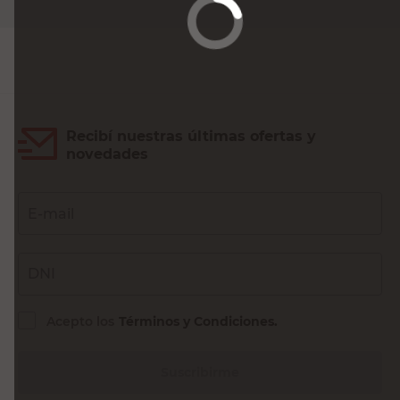
Agregar al carrito
Recibí nuestras últimas ofertas y
novedades
E-mail
DNI
Acepto los
Términos y Condiciones.
Suscribirme