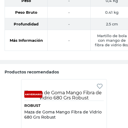
Peso
-
0,4 Kg
Peso Bruto
-
0.41 kg
Profundidad
-
2.5 cm
Martillo de bola
Más Información
-
con mango de
fibra de vidrio 8o
Productos recomendados