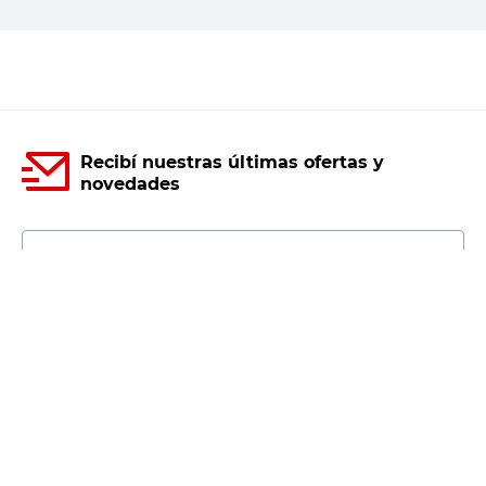
Agregar al carrito
Recibí nuestras últimas ofertas y
novedades
E-mail
DNI
Acepto los
Términos y Condiciones.
Suscribirme