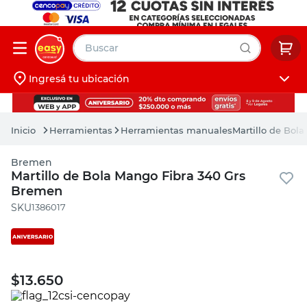
Buscar
Ingresá tu ubicación
muebles
Iniciá sesión
pintura
Herramientas
Herramientas manuales
Martillo de Bol
escritorio
Bremen
puertas
Martillo de Bola Mango Fibra 340 Grs
Bremen
placard
:
1386017
$
13.650