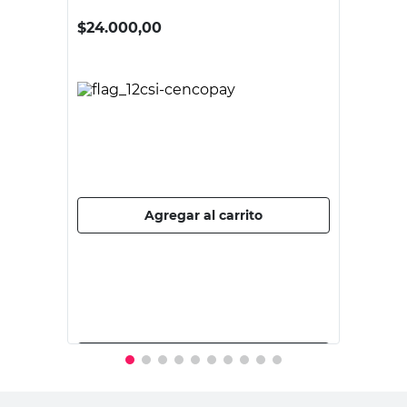
ROBUST
Maza de Goma Mango Fibra de Vidrio
680 Grs Robust
$
24.000,00
PRECIO SIN IMPUESTOS NACIONALES:
$19.834,72