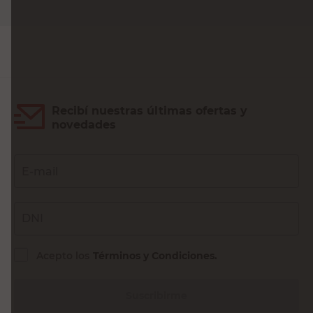
Agregar al carrito
Recibí nuestras últimas ofertas y
novedades
E-mail
DNI
Acepto los
Términos y Condiciones.
Suscribirme