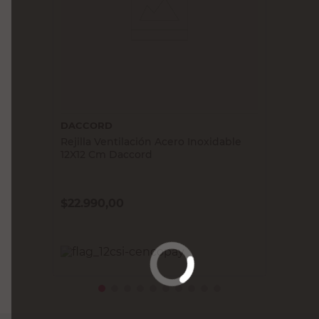
DACCORD
Rejilla Ventilación Acero Inoxidable
12X12 Cm Daccord
$
22.990,00
PRECIO SIN IMPUESTOS NACIONALES:
$19.000,01