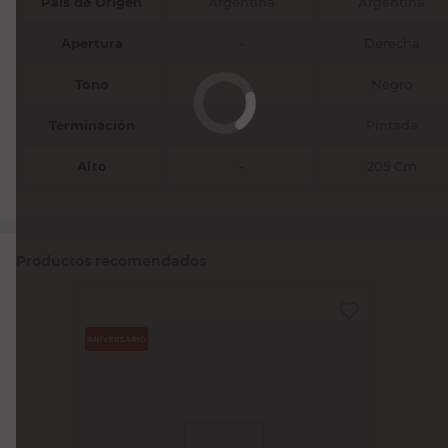
País de Origen
Argentina
Argentina
Apertura
-
Derecha
Tono
-
Negro
Terminación
-
Pintada
Alto
-
205 Cm
Productos recomendados