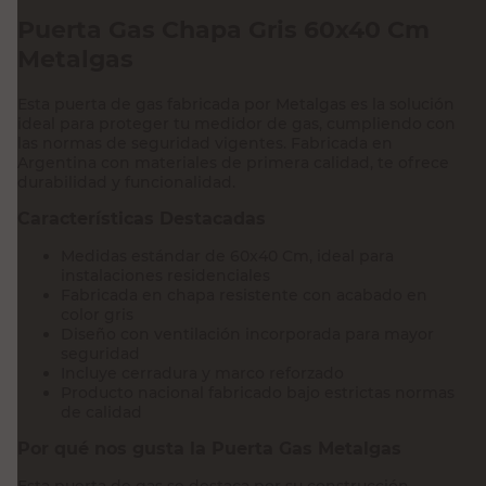
Puerta Gas Chapa Gris 60x40 Cm
Metalgas
Esta puerta de gas fabricada por Metalgas es la solución
ideal para proteger tu medidor de gas, cumpliendo con
las normas de seguridad vigentes. Fabricada en
Argentina con materiales de primera calidad, te ofrece
durabilidad y funcionalidad.
Características Destacadas
Medidas estándar de 60x40 Cm, ideal para
instalaciones residenciales
Fabricada en chapa resistente con acabado en
color gris
Diseño con ventilación incorporada para mayor
seguridad
Incluye cerradura y marco reforzado
Producto nacional fabricado bajo estrictas normas
de calidad
Por qué nos gusta la Puerta Gas Metalgas
Esta puerta de gas se destaca por su construcción