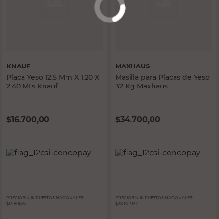
KNAUF
MAXHAUS
Placa Yeso 12.5 Mm X 1.20 X
Masilla para Placas de Yeso
2.40 Mts Knauf
32 Kg Maxhaus
$
16.700,00
$
34.700,00
PRECIO SIN IMPUESTOS NACIONALES:
PRECIO SIN IMPUESTOS NACIONALES:
$13.801,66
$28.677,69