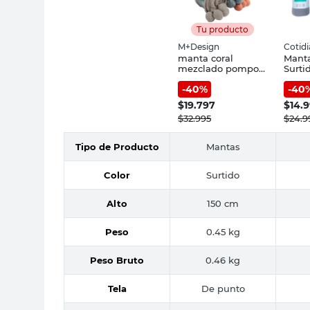
Tu producto
M+Design
Cotid
manta coral
Manta
mezclado pompon
Surti
sur 3c
Cotid
-
40
%
-
40
$
19.797
$
14.
$
32.995
$
24.9
Tipo de Producto
Mantas
Color
Surtido
Alto
150 cm
Peso
0.45 kg
Peso Bruto
0.46 kg
Tela
De punto