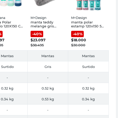
iana
M+Design
M+Design
 Polar
manta teddy
manta polar
do 120X150 Cm
melange gris
estamp 120x150 5d
iana
oscuro
pdq oi24
%
-
40
%
-
40
%
997
$
23.097
$
18.000
95
$
38.495
$
30.000
Mantas
Mantas
Mantas
Surtido
Gris
Surtido
-
-
-
0.32 kg
0.52 kg
0.32 kg
0.34 kg
0.53 kg
0.34 kg
-
-
-