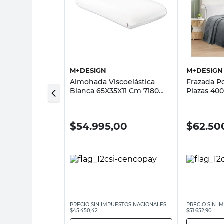
sta rápida
Vista rápida
M+DESIGN
M+DESIGN
la Blanco
Almohada Viscoelástica
Frazada Po
 Jomaro
Blanca 65X35X11 Cm 7180
Plazas 400
M+Design
M+Design
00
$
54.995,00
$
62.50
ESTOS NACIONALES:
PRECIO SIN IMPUESTOS NACIONALES:
PRECIO SIN I
$45.450,42
$51.652,90