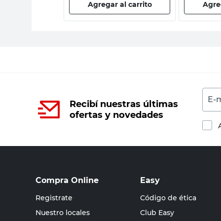
 al carrito
Agregar al carrito
Agreg
E-m
Recibí nuestras últimas
ofertas y novedades
Compra Online
Easy
Registrate
Código de ética
Nuestro locales
Club Easy