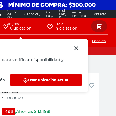
Código
Club
Club
Venta
de
CencoPay
Easy
Contacto
Easy
Empresa
ética
Pro
Ingresá
¡Hola!
Tu ubicación
Iniciá sesión
Servicios de instalaciones
Locales
 para verificar disponibilidad y
M+Design
ión
Usar ubicación actual
manta coral mezclado pompon
sur 3c
:
1398328
¡Ahorrás $
13.198
!
-
40
%