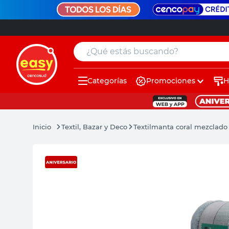
¿Qué estás buscando?
Categorías
Promociones
H
muebles
pintura
Textil, Bazar y Deco
Textil
manta coral mezclado
escritorio
puertas
placard
sillon
espejo