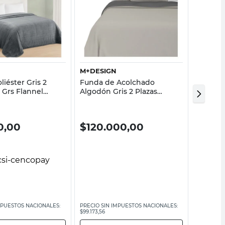
Vista rápida
Vista rápida
M+DESIGN
COTIDI
liéster Gris 2
Funda de Acolchado
Funda 
 Grs Flannel
Algodón Gris 2 Plazas
Melange
220X240 Cm Bicolor
Grs Cot
M+Design
0,00
$
120.000,00
$
60.
MPUESTOS NACIONALES:
PRECIO SIN IMPUESTOS NACIONALES:
PRECIO SI
$99.173,56
$49.586,78