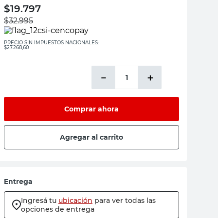
$
19.797
$
32.995
PRECIO SIN IMPUESTOS NACIONALES:
$27.268,60
－
＋
Comprar ahora
Agregar al carrito
Entrega
Ingresá tu
ubicación
para ver todas las
opciones de entrega