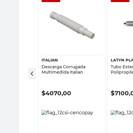
sta rápida
Vista rápida
ITALIAN
LATYN PL
rrugada En Y
Descarga Corrugada
Tubo Ext
Plastitalia
Multimedida Italian
Polipropil
00
$
4070,00
$
7100,