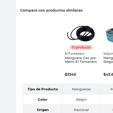
Compará con productos similares
Tu producto
El Fontanero
Solyo
Manguera Gas por
Mang
Metro El Fontanero
Riego
Solyt
$
3340
$
45.
Tipo de Producto
Mangueras
M
Color
Negro
Origen
Nacional