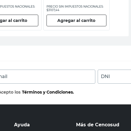
MPUESTOS NACIONALES:
PRECIO SIN IMPUESTOS NACIONALES:
PRECIO SI
$3107,44
$28.446,29
ar al carrito
Agregar al carrito
Ag
ail
DNI
Acepto los
Términos y Condiciones.
Ayuda
Más de Cencosud