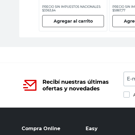
ESTOS NACIONALES:
PRECIO SIN IMPUESTOS NACIONALES:
PRECIO SIN I
$3363,64
$5867,77
 al carrito
Agregar al carrito
Agreg
E-m
Recibí nuestras últimas
ofertas y novedades
Compra Online
Easy