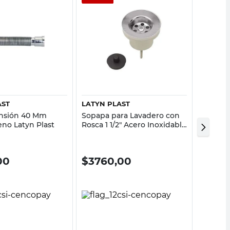
Vista rápida
Vista rápida
AST
LATYN PLAST
LATYNF
ensión 40 Mm
Sopapa para Lavadero con
Flexibl
eno Latyn Plast
Rosca 1 1/2" Acero Inoxidable
Inoxida
Latyn Plast
Latynfl
00
$
3760,00
$
34.