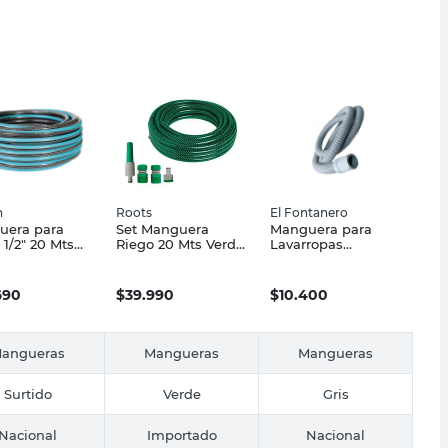
n
Roots
El Fontanero
uera para
Set Manguera
Manguera para
 1/2" 20 Mts
Riego 20 Mts Verde
Lavarropas
ac Solyon
Roots
Desagüe 4 Mts El
Fontanero
690
$
39.990
$
10.400
angueras
Mangueras
Mangueras
Surtido
Verde
Gris
Nacional
Importado
Nacional