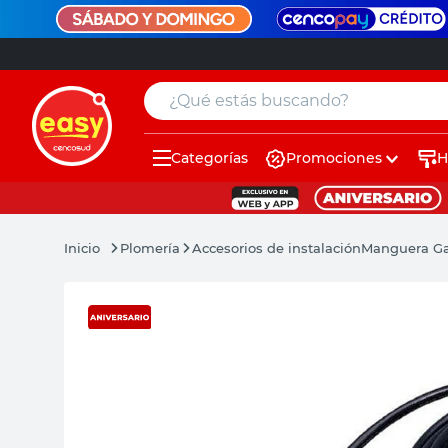
¿Qué estás buscando?
Categorías
Promociones
H
muebles
pintura
Plomería
Accesorios de instalación
Manguera Ga
escritorio
puertas
placard
espejo
sillas