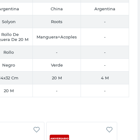
Argentina
China
Argentina
Solyon
Roots
-
1 Rollo De
Manguera+Acoples
-
uera De 20 M
Rollo
-
-
Negro
Verde
-
14x32 Cm
20 M
4 M
20 M
-
-