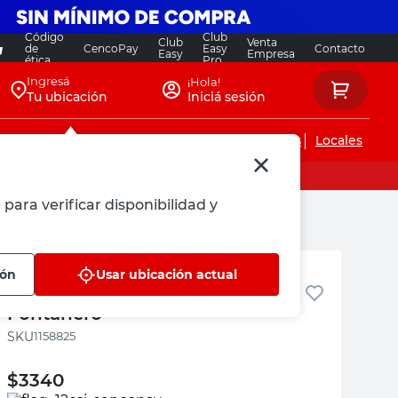
Código
Club
Club
Venta
de
CencoPay
Easy
Contacto
Easy
Empresa
ética
Pro
Ingresá
¡Hola!
Tu ubicación
Iniciá sesión
Servicios de instalaciones
Locales
para verificar disponibilidad y
El Fontanero
ión
Usar ubicación actual
Manguera Gas por Metro El
Fontanero
:
1158825
$
3340