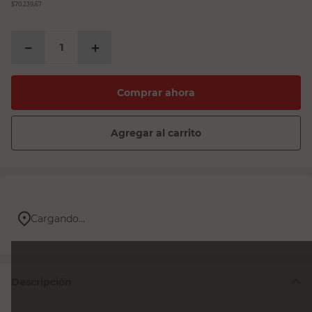
$70.239,67
－
＋
Comprar ahora
Agregar al carrito
Cargando...
Descripción