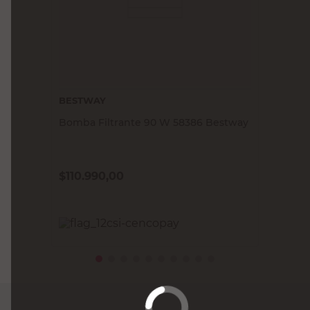
BESTWAY
Bomba Filtrante 90 W 58386 Bestway
$
110.990,00
PRECIO SIN IMPUESTOS NACIONALES:
$91.727,28
Agregar al carrito