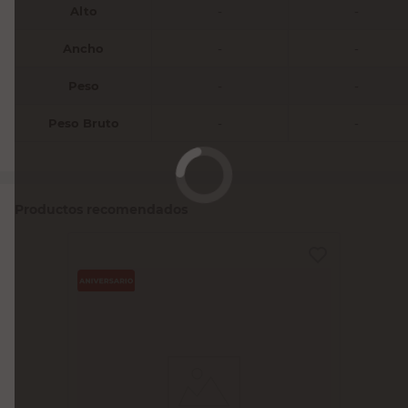
Alto
-
-
Ancho
-
-
Peso
-
-
Peso Bruto
-
-
Productos recomendados