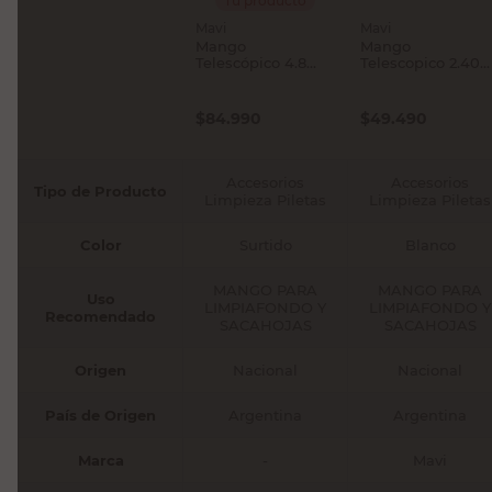
Tu producto
Mavi
Mavi
Mango
Mango
Telescópico 4.8
Telescopico 2.40
Mts Mavi
Mts Mavi
$
84.990
$
49.490
Accesorios
Accesorios
Tipo de Producto
Limpieza Piletas
Limpieza Piletas
Color
Surtido
Blanco
MANGO PARA
MANGO PARA
Uso
LIMPIAFONDO Y
LIMPIAFONDO Y
Recomendado
SACAHOJAS
SACAHOJAS
Origen
Nacional
Nacional
País de Origen
Argentina
Argentina
Marca
-
Mavi