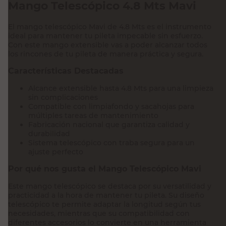
Mango Telescópico 4.8 Mts Mavi
El mango telescópico Mavi de 4.8 Mts es el instrumento
ideal para mantener tu pileta impecable sin esfuerzo.
Con este mango extensible vas a poder alcanzar todos
los rincones de tu pileta de manera práctica y segura.
Características Destacadas
Alcance extensible hasta 4.8 Mts para una limpieza
sin complicaciones
Compatible con limpiafondo y sacahojas para
múltiples tareas de mantenimiento
Fabricación nacional que garantiza calidad y
durabilidad
Sistema telescópico con traba segura para un
ajuste perfecto
Por qué nos gusta el Mango Telescópico Mavi
Este mango telescópico se destaca por su versatilidad y
practicidad a la hora de mantener tu pileta. Su diseño
telescópico te permite adaptar la longitud según tus
necesidades, mientras que su compatibilidad con
diferentes accesorios lo convierte en una herramienta