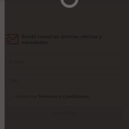
Recibí nuestras últimas ofertas y
novedades
E-mail
DNI
Acepto los
Términos y Condiciones.
Suscribirme