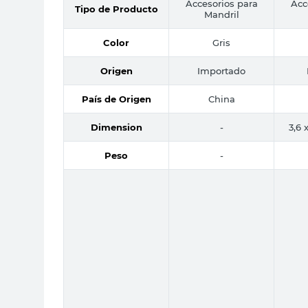
Accesorios para
Acc
Tipo de Producto
Mandril
Color
Gris
Origen
Importado
País de Origen
China
Dimension
-
3,6 
Peso
-