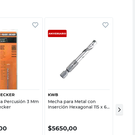
Vista rápida
Vista rápida
DECKER
KWB
DEWAL
a Percusión 3 Mm
Mecha para Metal con
Mecha d
ecker
Inserción Hexagonal 115 x 6
Mm De
Mm Kwb
00
$
5650,00
$
730