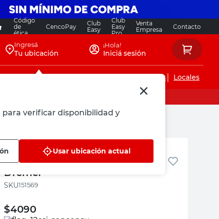
Código
Club
Club
Venta
de
CencoPay
Easy
Contacto
Easy
Empresa
ética
Pro
Ingresá
¡Hola!
Tu ubicación
Iniciá sesión
Servicios de instalaciones
Locales
para verificar disponibilidad y
Dremel
ión
Usar ubicación actual
Vástago para Pulir Fieltro 401
Dremel
:
151569
$
4090