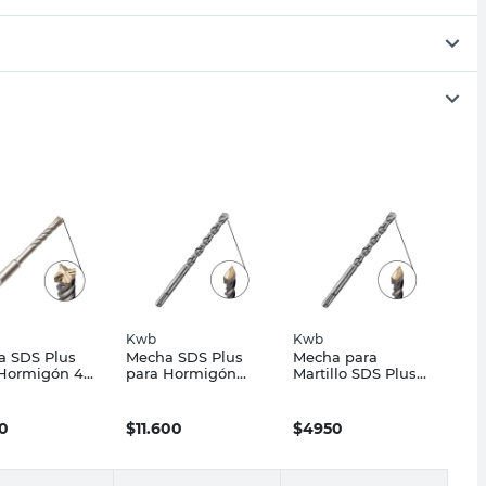
Kwb
Kwb
a SDS Plus
Mecha SDS Plus
Mecha para
 Hormigón 4
para Hormigón
Martillo SDS Plus
 8x160 Mm
14x210 Mm Kwb
5x160 Mm Kwb
0
$
11.600
$
4950