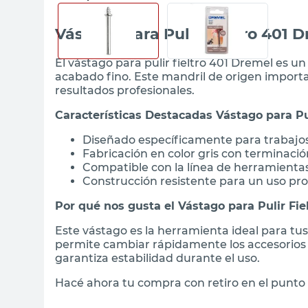
sillon
sillon
Vástago para Pulir Fieltro 401 
vanitory
vanitory
El vástago para pulir fieltro 401 Dremel es un
ceramica
ceramica
acabado fino. Este mandril de origen importa
resultados profesionales.
Características Destacadas Vástago para Pu
Diseñado específicamente para trabajos 
Fabricación en color gris con terminació
Compatible con la línea de herramienta
Construcción resistente para un uso pr
Por qué nos gusta el Vástago para Pulir Fie
Este vástago es la herramienta ideal para tus
permite cambiar rápidamente los accesorios 
garantiza estabilidad durante el uso.
Hacé ahora tu compra con retiro en el punto 