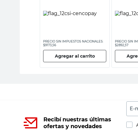
ESTOS NACIONALES:
PRECIO SIN IMPUESTOS NACIONALES:
PRECIO SIN I
$9173,56
$2892,57
 al carrito
Agregar al carrito
Agreg
E-m
Recibí nuestras últimas
ofertas y novedades