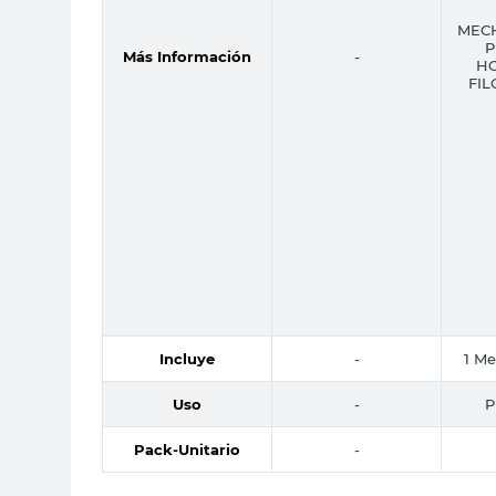
MEC
P
Más Información
-
HO
FIL
Incluye
-
1 Me
Uso
-
P
Pack-Unitario
-