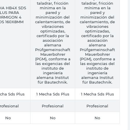
taladrar, fricción
taladrar, fricción
HA HB4X SDS
mínima en la
mínima en la
LUS PARA
pared y
pared y
RMIGON 4
minimización del
minimización del
OS 160X8MM
calentamiento, de
calentamiento, de
vibraciones
vibraciones
optimizadas,
optimizadas,
certificado por la
certificado por la
asociación
asociación
alemana
alemana
Prüfgemeinschaft
Prüfgemeinschaft
Mauerbohrer
Mauerbohrer
(PGM), conforme a
(PGM), conforme a
las exigencias del
las exigencias del
instituto de
instituto de
ingeniería
ingeniería
alemana Institut
alemana Institut
für Bautechnik.
für Bautechnik.
cha Sds Plus
1 Mecha Sds Plus
1 Mecha Sds Plus
rofesional
Profesional
Profesional
No
No
No