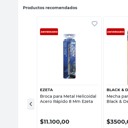
Productos recomendados
sta rápida
Vista rápida
EZETA
BLACK & 
Percusión 3x60
Broca para Metal Helicoidal
Mecha par
Acero Rápido 8 Mm Ezeta
Black & D
0
$
11.100,00
$
3500,