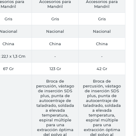
esorios para
Accesorios para
Accesorios para
Mandril
Mandril
Mandril
Gris
Gris
Gris
Nacional
Nacional
Nacional
China
China
China
x 22,1 x 1,3 Cm
-
-
67 Gr
123 Gr
42 Gr
Broca de
Broca de
percusión, vástago
percusión, vástago
de inserción SDS
de inserción SDS
plus, punta de
plus, punta de
autocentraje de
autocentraje de
taladrado, soldada
taladrado, soldada
a elevada
a elevada
temperatura,
temperatura,
espiral múltiple
espiral múltiple
para una
para una
extracción óptima
extracción óptima
del polvo al
del polvo al