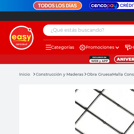
¿Qué estás buscando?
Categorías
Promociones
H
muebles
pintura
Construcción y Maderas
Obra Gruesa
Malla Cons
escritorio
puertas
placard
sillon
espejo