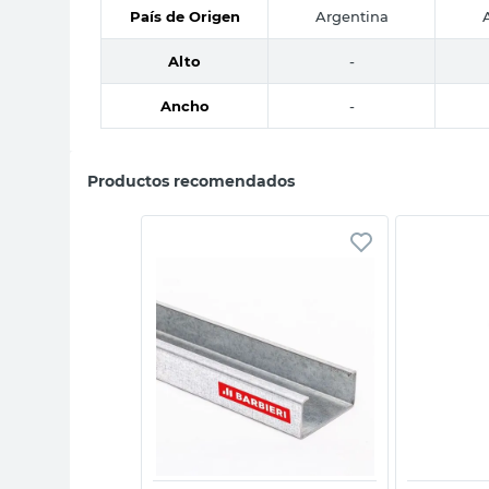
País de Origen
Argentina
Alto
-
Ancho
-
Productos recomendados
sta rápida
Vista rápida