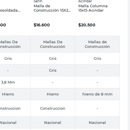
Serin
Acindar
Malla de
Malla Columna
rosoldada
Construcción 15X25
15x15 Acindar
 2X5 Mts Q84
2X3 Mts Serin
m Serin
500
$
16.600
$
20.500
Mallas De
Mallas De
Mallas de
nstrucción
Construcción
Construcción
Gris
Gris
Gris
-
Gris
-
3,8 Mm
-
-
Hierro
Hierro
hierro de 8 mm
nstruccion
Construccion
-
Nacional
Nacional
Nacional