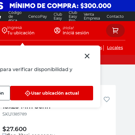
Código
Club
Club
Venta
de
CencoPay
Easy
Contacto
Easy
Empresa
ética
Pro
Ingresá
¡Hola!
Tu ubicación
Iniciá sesión
Servicios de instalaciones
Locales
para verificar disponibilidad y
Serin
ón
Usar ubicación actual
Malla Construcción 2x5 Mts
15x25 Mm Serin
:
1385789
$
27.600