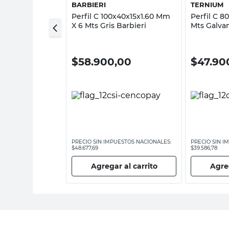
RO E HIJO
BARBIERI
TERNIUM
ero 10 Mm Juan
Perfil C 100x40x15x1.60 Mm
Perfil C 8
jo
X 6 Mts Gris Barbieri
Mts Galva
00
$
58.900,00
$
47.90
ESTOS NACIONALES:
PRECIO SIN IMPUESTOS NACIONALES:
PRECIO SIN I
$48.677,69
$39.586,78
 al carrito
Agregar al carrito
Agreg