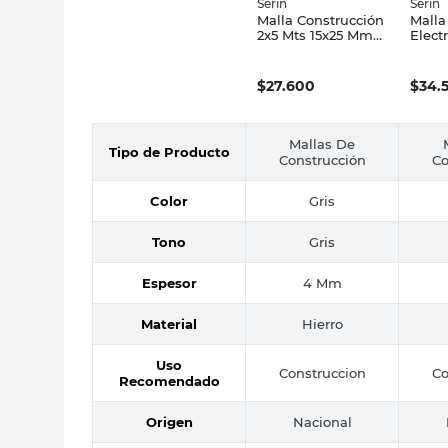
Serin
Serin
Malla Construcción
Malla
2x5 Mts 15x25 Mm
Elect
Serin
15X15
3.8 M
$
27.600
$
34.
Mallas De
Tipo de Producto
Construcción
Co
Color
Gris
Tono
Gris
Espesor
4 Mm
Material
Hierro
Uso
Construccion
Co
Recomendado
Origen
Nacional