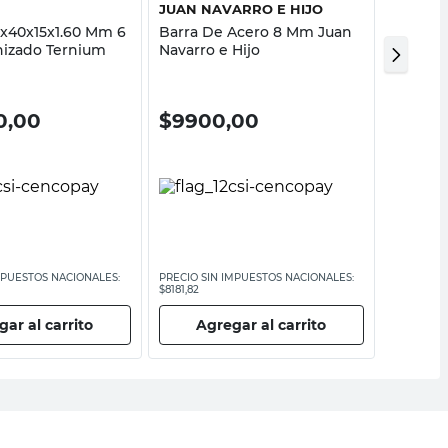
JUAN NAVARRO E HIJO
ACIND
0x40x15x1.60 Mm 6
Barra De Acero 8 Mm Juan
Estribo
nizado Ternium
Navarro e Hijo
Un Aci
0,00
$
9900,00
$
10.
MPUESTOS NACIONALES:
PRECIO SIN IMPUESTOS NACIONALES:
PRECIO SI
$8181,82
$8264,47
ar al carrito
Agregar al carrito
Ag