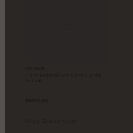
ACINDAR
Hierro Redondo Adn 6 Mm X 12 Mts
Acindar
$
6600,00