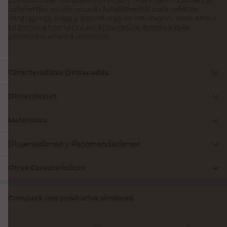
convierten en un recurso fundamental para reforzar
contrapisos, losas y estructuras de hormigón. Hacé ahora
tu compra con retiro en el punto de entrega más
próximo o envío a domicilio.
Características Destacadas
Dimensiones
Materiales
Observaciones y Recomendaciones
Otras Características
Compará con productos similares