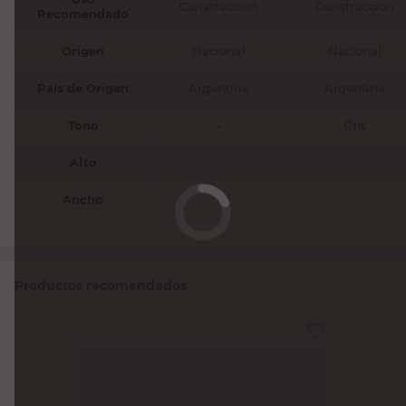
Construccion
Construccion
Recomendado
Origen
Nacional
Nacional
País de Origen
Argentina
Argentina
Tono
-
Gris
Alto
-
-
Ancho
-
-
Productos recomendados