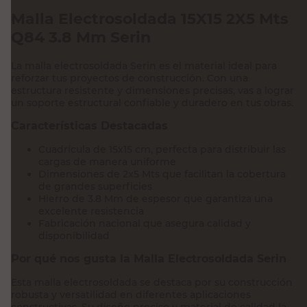
Malla Electrosoldada 15X15 2X5 Mts
Q84 3.8 Mm Serin
La malla electrosoldada Serin es el material ideal para
reforzar tus proyectos de construcción. Con una
estructura resistente y dimensiones precisas, vas a lograr
un soporte estructural confiable y duradero en tus obras.
Características Destacadas
Cuadrícula de 15x15 cm, perfecta para distribuir las
cargas de manera uniforme
Dimensiones de 2x5 Mts que facilitan la cobertura
de grandes superficies
Hierro de 3.8 Mm de espesor que garantiza una
excelente resistencia
Fabricación nacional que asegura calidad y
disponibilidad
Por qué nos gusta la Malla Electrosoldada Serin
Esta malla electrosoldada se destaca por su construcción
robusta y versatilidad en diferentes aplicaciones
constructivas. Su diseño preciso y material de calidad la