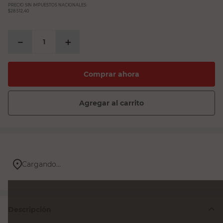
PRECIO SIN IMPUESTOS NACIONALES:
$28.512,40
－
＋
Comprar ahora
Agregar al carrito
Cargando...
Descripción