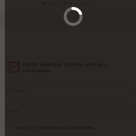
PRECIO SIN IMPUESTOS NACIONALES:
$5454,55
Agregar al carrito
Recibí nuestras últimas ofertas y
novedades
E-mail
DNI
Acepto los
Términos y Condiciones.