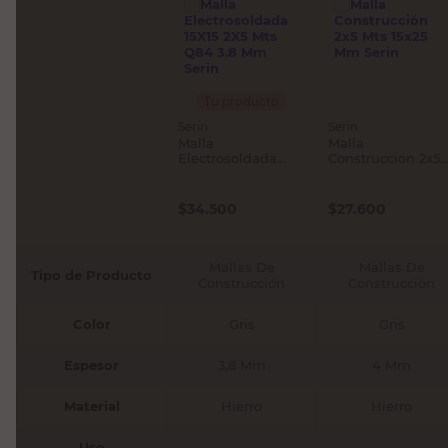
Tu producto
Serin
Serin
Malla
Malla
Electrosoldada
Construcción 2x5
15X15 2X5 Mts Q84
Mts 15x25 Mm
3.8 Mm Serin
Serin
$
34.500
$
27.600
Mallas De
Mallas De
Tipo de Producto
Construcción
Construcción
Color
Gris
Gris
Espesor
3,8 Mm
4 Mm
Material
Hierro
Hierro
Uso