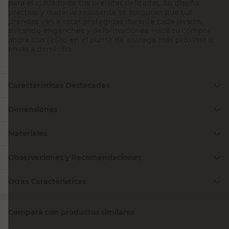
para el cuidado de tus prendas delicadas. Su diseño
práctico y material resistente te aseguran que tus
prendas van a estar protegidas durante cada lavado,
evitando enganches y deformaciones. Hacé tu compra
ahora con retiro en el punto de entrega más próximo o
envío a domicilio.
Características Destacadas
Dimensiones
Materiales
Observaciones y Recomendaciones
Otras Características
Compará con productos similares