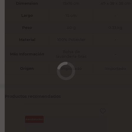
Dimension
15x16 cm
49 x 38 x 38 cm
Largo
15 cm
-
Peso
40 g
0.33 kg
Material
100% Poliéster
-
Bolsa de
Más Información
-
lavandería-bras
Origen
Importado
Importado
Productos recomendados