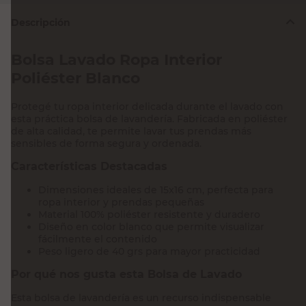
Descripción
Bolsa Lavado Ropa Interior
Poliéster Blanco
Protegé tu ropa interior delicada durante el lavado con
esta práctica bolsa de lavandería. Fabricada en poliéster
de alta calidad, te permite lavar tus prendas más
sensibles de forma segura y ordenada.
Características Destacadas
Dimensiones ideales de 15x16 cm, perfecta para
ropa interior y prendas pequeñas
Material 100% poliéster resistente y duradero
Diseño en color blanco que permite visualizar
fácilmente el contenido
Peso ligero de 40 grs para mayor practicidad
Por qué nos gusta esta Bolsa de Lavado
Esta bolsa de lavandería es un recurso indispensable