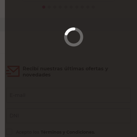
PRECIO SIN IMPUESTOS NACIONALES:
$14.871,91
Agregar al carrito
Recibí nuestras últimas ofertas y
novedades
E-mail
DNI
Acepto los
Términos y Condiciones.