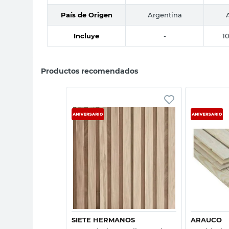
País de Origen
Argentina
Incluye
-
1
Productos recomendados
sta rápida
Vista rápida
SIETE HERMANOS
ARAUCO