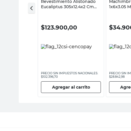
e Pino
Revestimiento Alistonado
Machimbre
5 Cm Maxhaus
Eucaliptus 305x12.4x2 Cm
1x6x3.05 M
1.83 M2 Siete Hermanos
,00
$
123.900,00
$
34.90
ESTOS NACIONALES:
PRECIO SIN IMPUESTOS NACIONALES:
PRECIO SIN I
$102.396,70
$28.842,98
 al carrito
Agregar al carrito
Agreg