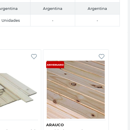
Argentina
Argentina
Argentina
0 Unidades
-
-
Vista rápida
Vista rápida
ARAUCO
URBEN