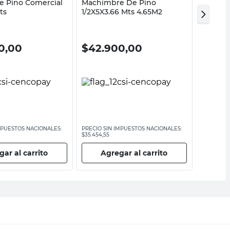
 Pino Comercial
Machimbre De Pino
Wall Pa
ts
1/2X5X3.66 Mts 4.65M2
Urben
10%
0,00
$
42.900,00
$
20.
$
22.750
MPUESTOS NACIONALES:
PRECIO SIN IMPUESTOS NACIONALES:
PRECIO SI
$35.454,55
$18.801,66
ar al carrito
Agregar al carrito
Ag