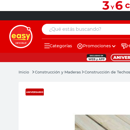
¿Qué estás buscando?
Categorías
Promociones
H
muebles
pintura
Construcción y Maderas
Construcción de Techo
escritorio
puertas
placard
sillon
espejo