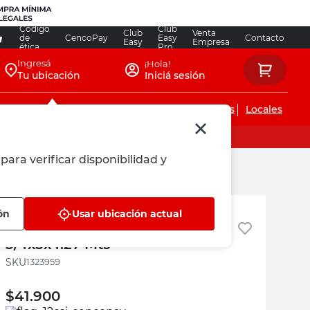
Código
Club
Club
Venta
de
CencoPay
Easy
Contacto
Easy
Empresa
ética
Pro
Ingresá
¡Hola!
Tu ubicación
Iniciá sesión
Servicios de instalaciones
Locales
para verificar disponibilidad y
Arauco
ón
Usar ubicación actual
Machimbre de Pino Comercial
3/4x5x4.27 Mts
:
1323959
$
41.900