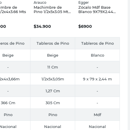
o
Arauco
Egger
imbre de
Machimbre de
Zócalo Mdf Base
1/2x4x3.66 Mts
Pino 1/2x5x3.05 Mts
Blanco 9X79X2.44
3.87 M2 Arauco
Mts Egger
900
$
34.900
$
6900
eros de Pino
Tableros de Pino
Tableros de Pino
Beige
Beige
Blanco
-
11 Cm
-
/2x4x3,66m
1/2x5x3,05m
9 x 79 x 2,44 m
-
1,27 Cm
-
366 Cm
305 Cm
-
Pino
Pino
Mdf
Nacional
Nacional
Nacional