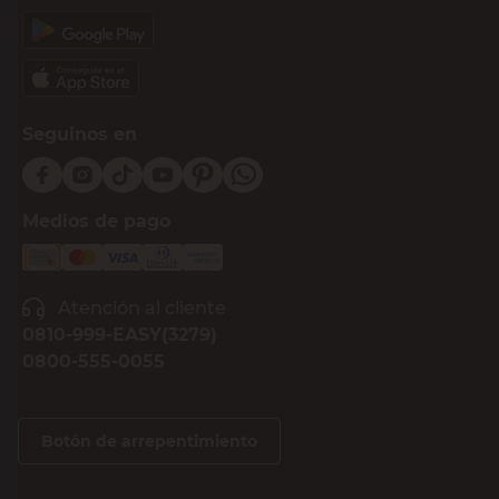
DNI
Acepto los
Términos y Condiciones.
Suscribirme
Compra Online
Easy
Ayuda
Más de Cencosud