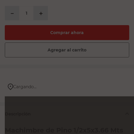
$28.842,98
－
＋
Comprar ahora
Agregar al carrito
Cargando...
Descripción