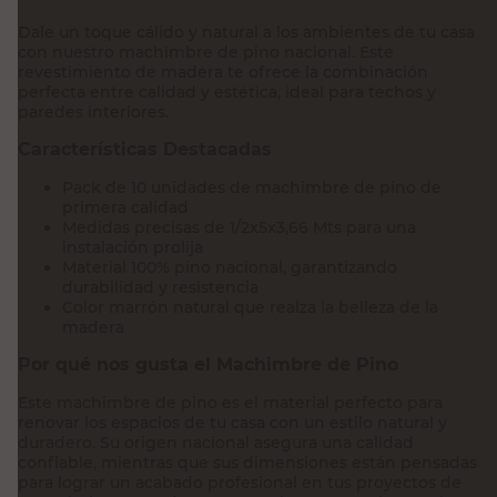
Machimbre de Pino 1/2x5x3.66 Mts
Dale un toque cálido y natural a los ambientes de tu casa
con nuestro machimbre de pino nacional. Este
revestimiento de madera te ofrece la combinación
perfecta entre calidad y estética, ideal para techos y
paredes interiores.
Características Destacadas
Pack de 10 unidades de machimbre de pino de
primera calidad
Medidas precisas de 1/2x5x3,66 Mts para una
instalación prolija
Material 100% pino nacional, garantizando
durabilidad y resistencia
Color marrón natural que realza la belleza de la
madera
Por qué nos gusta el Machimbre de Pino
Este machimbre de pino es el material perfecto para
renovar los espacios de tu casa con un estilo natural y
duradero. Su origen nacional asegura una calidad
confiable, mientras que sus dimensiones están pensadas