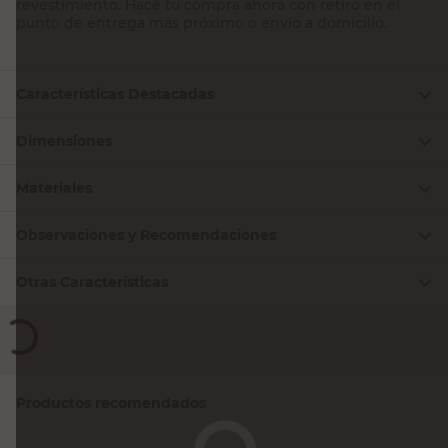
para lograr un acabado profesional en tus proyectos de
revestimiento. Hacé tu compra ahora con retiro en el
punto de entrega más próximo o envío a domicilio.
Características Destacadas
Dimensiones
Materiales
Observaciones y Recomendaciones
Otras Características
Productos recomendados