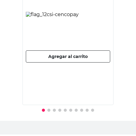
ARAUCO
Machimbre Pino 1/2x4x3.66 Mts
$
26.900,00
PRECIO SIN IMPUESTOS NACIONALES:
$22.231,41
Agregar al carrito