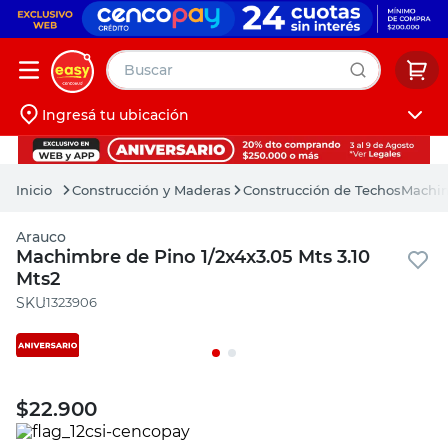
Buscar
Ingresá tu ubicación
muebles
Iniciá sesión
pintura
Construcción y Maderas
Construcción de Techos
Machim
escritorio
Arauco
puertas
Machimbre de Pino 1/2x4x3.05 Mts 3.10
Mts2
placard
:
1323906
$
22.900