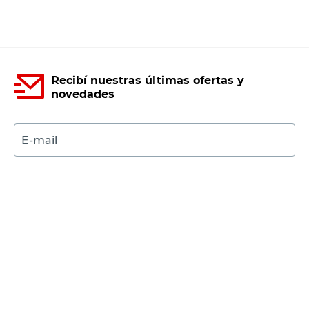
Recibí nuestras últimas ofertas y
novedades
E-mail
DNI
Acepto los
Términos y Condiciones.
Suscribirme