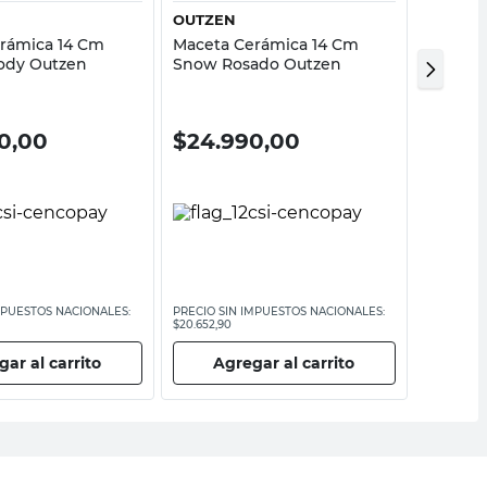
OUTZEN
OUTZE
rámica 14 Cm
Maceta Cerámica 14 Cm
Maceta 
ody Outzen
Snow Rosado Outzen
Eucalip
0,00
$
24.990,00
$
499
MPUESTOS NACIONALES:
PRECIO SIN IMPUESTOS NACIONALES:
PRECIO SI
$20.652,90
$4123,97
ar al carrito
Agregar al carrito
Ag