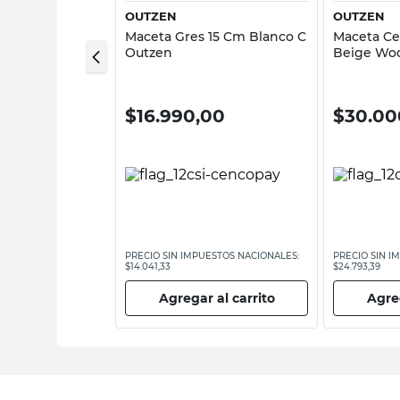
AS DON EMILIO
OUTZEN
OUTZEN
 Hierro
Maceta Gres 15 Cm Blanco C
Maceta Ce
 18 Cm Negro
Outzen
Beige Wo
 Emilio
0
$
16.990,00
$
30.00
ESTOS NACIONALES:
PRECIO SIN IMPUESTOS NACIONALES:
PRECIO SIN I
$14.041,33
$24.793,39
 al carrito
Agregar al carrito
Agreg