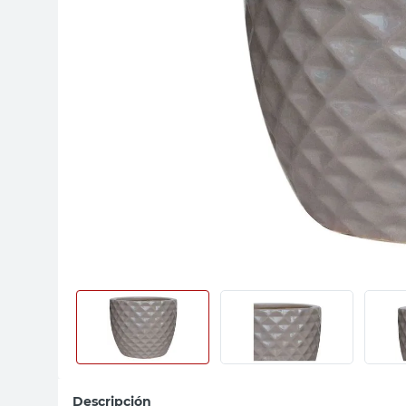
sillas
vanitory
ceramica
Descripción