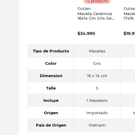
Tu producto
Outzen
Outze
Maceta Cerámica
Macet
16x14 Cm Gris Geo
17x16
Outzen
Outz
$
34.990
$
19.
Tipo de Producto
Macetas
Color
Gris
Dimension
16 x 14 cm
Talle
S
Incluye
1 Macetero
Origen
Importado
País de Origen
Vietnam