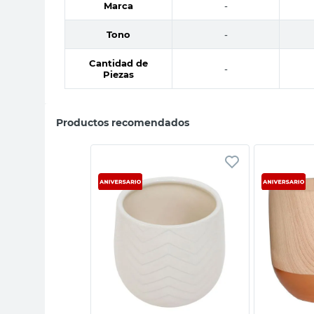
Marca
-
Tono
-
Cantidad de
-
Piezas
Productos recomendados
sta rápida
Vista rápida