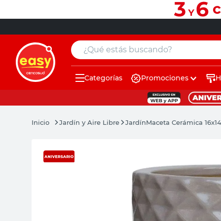
¿Qué estás buscando?
Categorías
Promociones
H
muebles
pintura
Jardín y Aire Libre
Jardín
Maceta Cerámica 16x1
escritorio
puertas
placard
sillon
espejo