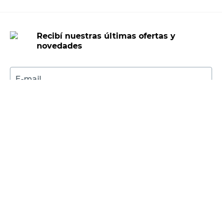
Recibí nuestras últimas ofertas y
novedades
E-mail
DNI
Acepto los
Términos y Condiciones.
Suscribirme
Compra Online