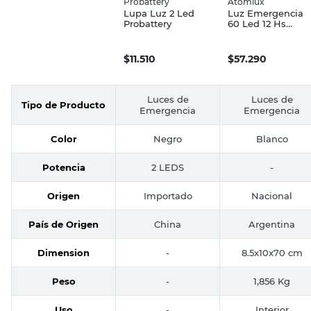
Probattery
Atomlux
Lupa Luz 2 Led
Luz Emergencia
Probattery
60 Led 12 Hs
Atomlux
$
11.510
$
57.290
Luces de
Luces de
Tipo de Producto
Emergencia
Emergencia
Color
Negro
Blanco
Potencia
2 LEDS
-
Origen
Importado
Nacional
País de Origen
China
Argentina
Dimension
-
8.5x10x70 cm
Peso
-
1,856 Kg
Uso
-
Interior