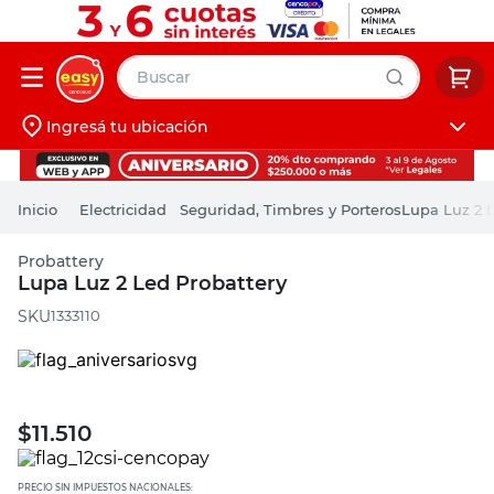
Buscar
Ingresá tu ubicación
muebles
Iniciá sesión
pintura
Electricidad
Seguridad, Timbres y Porteros
Lupa Luz 2 L
escritorio
Probattery
puertas
Lupa Luz 2 Led Probattery
placard
:
1333110
$
11.510
PRECIO SIN IMPUESTOS NACIONALES: