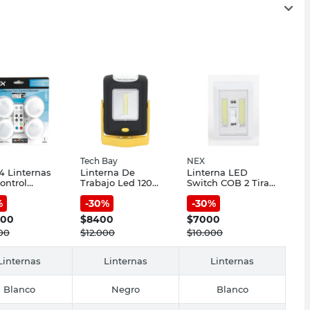
Tech Bay
NEX
4 Linternas
Linterna De
Linterna LED
ontrol
Trabajo Led 120
Switch COB 2 Tiras
to 7 Hs Nex
Lúmenes
4 Pilas AAA Blanco
%
-
30
%
-
30
%
Recargable Con
Nex
Base Negro Tech
900
$
8400
$
7000
Bay
00
$
12.000
$
10.000
Linternas
Linternas
Linternas
Blanco
Negro
Blanco