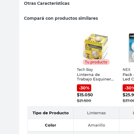
Otras Características
Compará con productos similares
Tu producto
Tech Bay
NEX
Linterna de
Pack 
Trabajo Esquinera
Led C
120 Lumenes
Remo
-
30
%
-
30
Amarillo Tech Bay
$
15.050
$
25.
$
21.500
$
37.0
Tipo de Producto
Linternas
Color
Amarillo