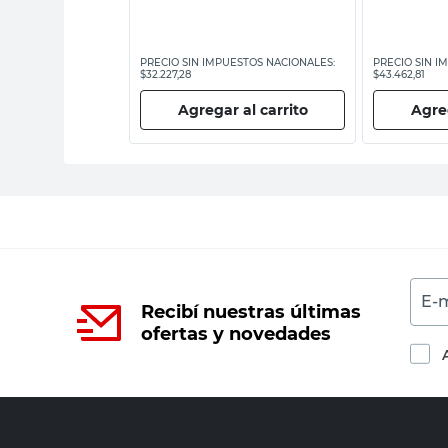
ESTOS NACIONALES:
PRECIO SIN IMPUESTOS NACIONALES:
PRECIO SIN I
$32.227,28
$43.462,81
 al carrito
Agregar al carrito
Agreg
E-m
Recibí nuestras últimas
ofertas y novedades