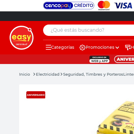
¿Qué estás buscando?
Categorías
Promociones
H
muebles
pintura
Electricidad
Seguridad, Timbres y Porteros
Linte
escritorio
puertas
placard
sillon
espejo