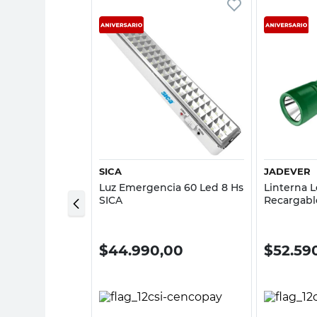
sta rápida
Vista rápida
SICA
JADEVER
 Led Salida
Luz Emergencia 60 Led 8 Hs
Linterna 
3 Hs Atomlux
SICA
Recargabl
00
$
44.990,00
$
52.59