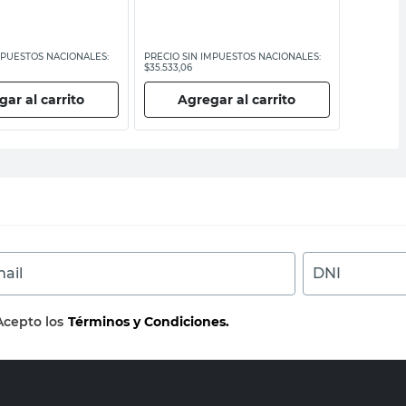
MPUESTOS NACIONALES:
PRECIO SIN IMPUESTOS NACIONALES:
PRECIO SI
$35.533,06
$34.871,91
ar al carrito
Agregar al carrito
Ag
ail
DNI
Acepto los
Términos y Condiciones.