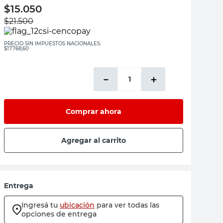
$
15.050
$
21.500
PRECIO SIN IMPUESTOS NACIONALES:
$17.768,60
－
＋
Comprar ahora
Agregar al carrito
Entrega
Ingresá tu
ubicación
para ver todas las
opciones de entrega