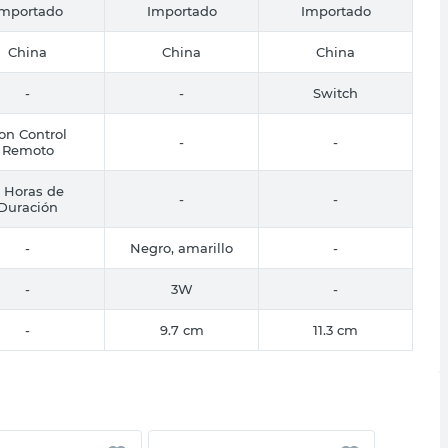
Importado
Importado
Importado
China
China
China
-
-
Switch
on Control
-
-
Remoto
 Horas de
-
-
Duración
-
Negro, amarillo
-
-
3W
-
-
9.7 cm
11.3 cm