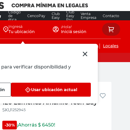
Código
Club
Club
Venta
de
CencoPay
Easy
Contacto
Easy
Empresa
ética
Pro
Ingresá
¡Hola!
Tu ubicación
Iniciá sesión
Servicios de instalaciones
Locales
para verificar disponibilidad y
Tech Bay
ión
Usar ubicación actual
Linterna de Trabajo Esquinera
120 Lumenes Amarillo Tech Bay
:
1252945
¡Ahorrás $
6450
!
-
30
%