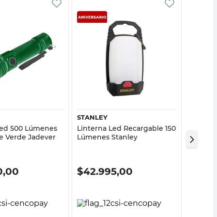
Vista rápida
Vista rápida
STANLEY
ATOML
Led 500 Lúmenes
Linterna Led Recargable 150
Lintern
e Verde Jadever
Lúmenes Stanley
Portáti
Negro 
0,00
$
42.995,00
$
42.