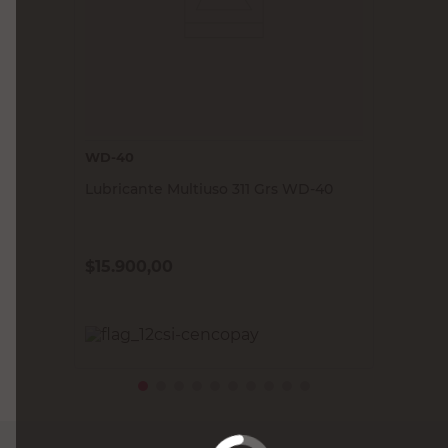
WD-40
Lubricante Multiuso 311 Grs WD-40
$
15.900,00
PRECIO SIN IMPUESTOS NACIONALES:
$13.140,50