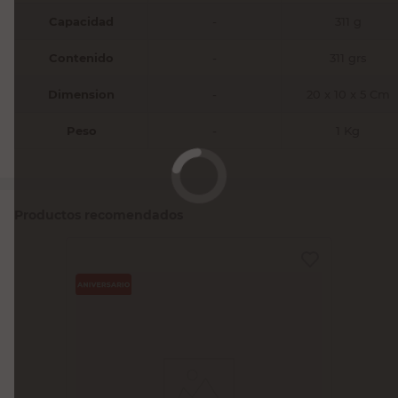
Capacidad
-
311 g
Contenido
-
311 grs
Dimension
-
20 x 10 x 5 Cm
Peso
-
1 Kg
Productos recomendados