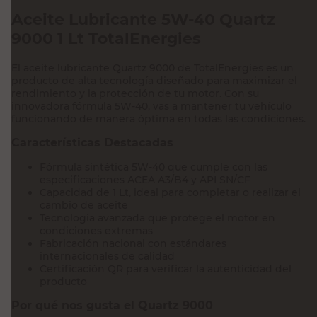
Aceite Lubricante 5W-40 Quartz
9000 1 Lt TotalEnergies
El aceite lubricante Quartz 9000 de TotalEnergies es un
producto de alta tecnología diseñado para maximizar el
rendimiento y la protección de tu motor. Con su
innovadora fórmula 5W-40, vas a mantener tu vehículo
funcionando de manera óptima en todas las condiciones.
Características Destacadas
Fórmula sintética 5W-40 que cumple con las
especificaciones ACEA A3/B4 y API SN/CF
Capacidad de 1 Lt, ideal para completar o realizar el
cambio de aceite
Tecnología avanzada que protege el motor en
condiciones extremas
Fabricación nacional con estándares
internacionales de calidad
Certificación QR para verificar la autenticidad del
producto
Por qué nos gusta el Quartz 9000