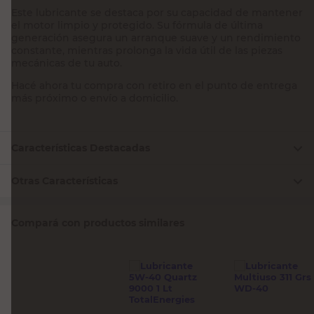
Este lubricante se destaca por su capacidad de mantener
el motor limpio y protegido. Su fórmula de última
generación asegura un arranque suave y un rendimiento
constante, mientras prolonga la vida útil de las piezas
mecánicas de tu auto.
Hacé ahora tu compra con retiro en el punto de entrega
más próximo o envío a domicilio.
Características Destacadas
Otras Características
Compará con productos similares