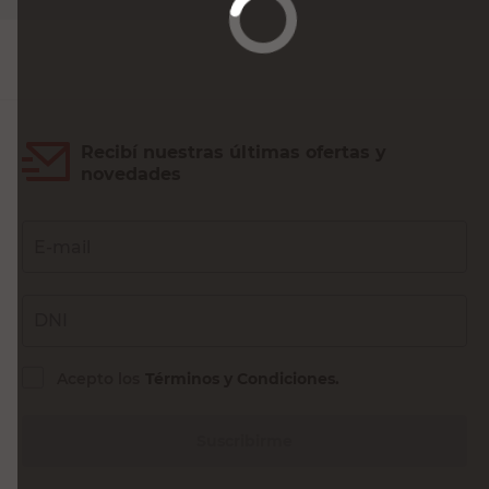
Agregar al carrito
Recibí nuestras últimas ofertas y
novedades
E-mail
DNI
Acepto los
Términos y Condiciones.
Suscribirme