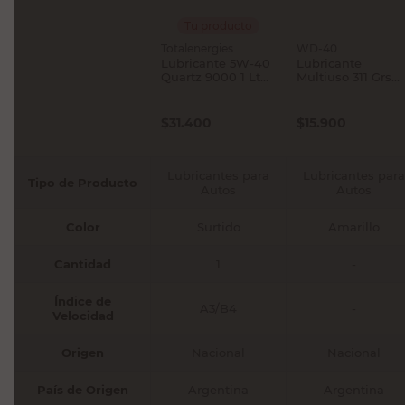
Tu producto
Totalenergies
WD-40
Lubricante 5W-40
Lubricante
Quartz 9000 1 Lt
Multiuso 311 Grs
TotalEnergies
WD-40
$
31.400
$
15.900
Lubricantes para
Lubricantes para
Tipo de Producto
Autos
Autos
Color
Surtido
Amarillo
Cantidad
1
-
Índice de
A3/B4
-
Velocidad
Origen
Nacional
Nacional
País de Origen
Argentina
Argentina