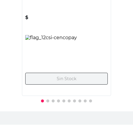
Tipo de Producto
Llaves T
Llaves T
Color
Gris
Gris
Origen
Importado
Importado
País de Origen
China
China
Marca
-
-
Contenido
-
-
Acabado
-
-
Tono
-
-
Alto
-
-
Ancho
-
-