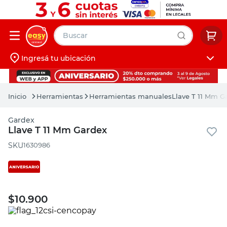
Buscar
Ingresá tu ubicación
muebles
Iniciá sesión
pintura
Herramientas
Herramientas manuales
Llave T 11 Mm G
escritorio
Gardex
puertas
Llave T 11 Mm Gardex
placard
:
1630986
$
10.900
PRECIO SIN IMPUESTOS NACIONALES: