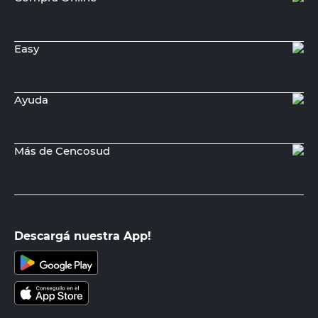
Robust
$
57.480,00
PRECIO SIN IMPUESTOS NACIONALES:
$47.504,14
Agregar al carrito
Recibí nuestras últimas ofertas y
novedades