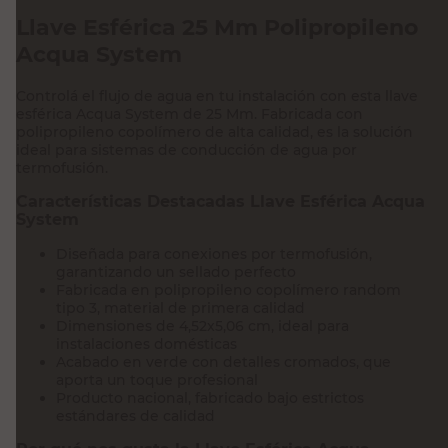
Llave Esférica 25 Mm Polipropileno
Acqua System
Controlá el flujo de agua en tu instalación con esta llave
esférica Acqua System de 25 Mm. Fabricada con
polipropileno copolímero de alta calidad, es la solución
ideal para sistemas de conducción de agua por
termofusión.
Características Destacadas Llave Esférica Acqua
System
Diseñada para conexiones por termofusión,
garantizando un sellado perfecto
Fabricada en polipropileno copolímero random
tipo 3, material de primera calidad
Dimensiones de 4,52x5,06 cm, ideal para
instalaciones domésticas
Acabado en verde con detalles cromados, que
aporta un toque profesional
Producto nacional, fabricado bajo estrictos
estándares de calidad