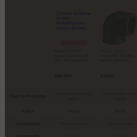
Tu producto
Acqua System
Acqua System
Llave Esférica 25
Codo 90° 25 Mm
Mm Polipropileno
Polipropileno
Acqua System
Acqua System
$
69.100
$
1300
Conducción Para
Conducción Para
Tipo de Producto
Agua
Agua
Color
Verde
Verde
Conexiones
Thermofusion
Thermofusion
Contenido
1 un
1 un.