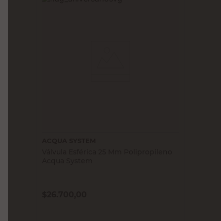
ACQUA SYSTEM
Válvula Esférica 25 Mm Polipropileno
Acqua System
$
26.700,00