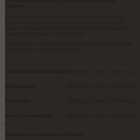
Por qué nos gusta la Llave Esférica Acqua
System
Esta válvula se destaca por su construcción robusta y
confiable, perfecta para el control preciso del flujo de
agua en tu casa. Su sistema de termofusión asegura una
instalación duradera y sin pérdidas.
Hacé ahora tu compra con retiro en el punto de entrega
más próximo o envío a domicilio.
Características Destacadas
Dimensiones
Materiales
Otras Características
Compará con productos similares