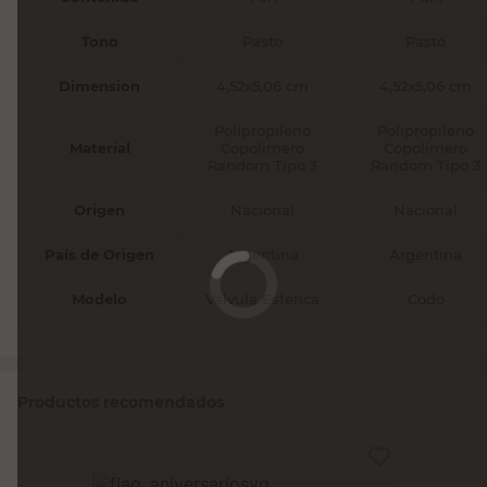
Tono
Pasto
Pasto
Dimension
4,52x5,06 cm
4,52x5,06 cm
Polipropileno
Polipropileno
Material
Copolimero
Copolimero
Random Tipo 3
Random Tipo 3
Origen
Nacional
Nacional
País de Origen
Argentina
Argentina
Modelo
Valvula Esferica
Codo
Productos recomendados