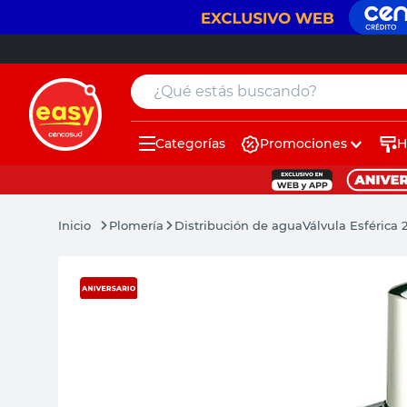
¿Qué estás buscando?
Categorías
Promociones
H
muebles
pintura
Plomería
Distribución de agua
Válvula Esféric
escritorio
puertas
placard
sillon
espejo