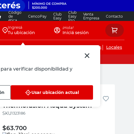
Código
Club
Club
Venta
de
CencoPay
Easy
Contacto
Easy
Empresa
ética
Pro
Ingresá
¡Hola!
Tu ubicación
Iniciá sesión
Servicios de instalaciones
Locales
para verificar disponibilidad y
Acqua System
ón
Usar ubicación actual
Válvula Esférica 20 Mm
Thermofusión Acqua System
:
1323186
$
63.700