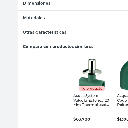
Dimensiones
Materiales
Otras Características
Compará con productos similares
Tu producto
Acqua System
Acqua
Válvula Esférica 20
Codo
Mm Thermofusión
Polip
Acqua System
Acqu
$
63.700
$
130