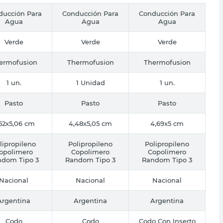
ducción Para
Conducción Para
Conducción Para
Agua
Agua
Agua
Verde
Verde
Verde
ermofusion
Thermofusion
Thermofusion
1 un.
1 Unidad
1 un.
Pasto
Pasto
Pasto
52x5,06 cm
4,48x5,05 cm
4,69x5 cm
lipropileno
Polipropileno
Polipropileno
opolimero
Copolimero
Copolimero
ndom Tipo 3
Random Tipo 3
Random Tipo 3
Nacional
Nacional
Nacional
Argentina
Argentina
Argentina
Codo
Codo
Codo Con Inserto