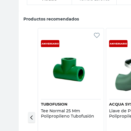
Productos recomendados
sta rápida
Vista rápida
T
TUBOFUSION
ACQUA SY
rica 32 Mm PPR
Tee Normal 25 Mm
Llave de 
Polipropileno Tubofusión
Polipropi