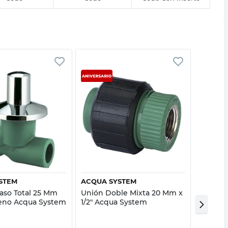
Vista rápida
Vista rápida
STEM
ACQUA SYSTEM
TUBOFU
Paso Total 25 Mm
Unión Doble Mixta 20 Mm x
Unión 
leno Acqua System
1/2" Acqua System
32 Mm P
Tubofus