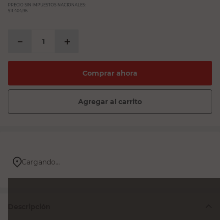
PRECIO SIN IMPUESTOS NACIONALES:
$11.404,96
－
＋
Comprar ahora
Agregar al carrito
Cargando...
Descripción