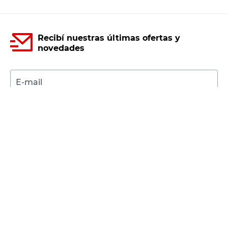
Recibí nuestras últimas ofertas y
novedades
E-mail
DNI
Acepto los
Términos y Condiciones.
Suscribirme
Compra Online