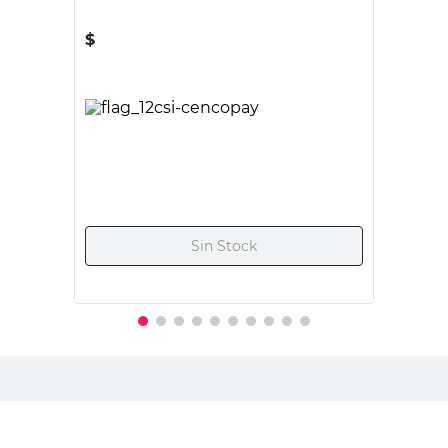
ROBUST
Llave Francesa con Bloqueo 10"
Robust
$
57.480,00
PRECIO SIN IMPUESTOS NACIONALES:
$47.504,14
Agregar al carrito