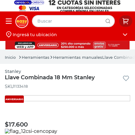
Buscar
Ingresá tu ubicación
muebles
Iniciá sesión
pintura
Herramientas
Herramientas manuales
Llave Combinad
escritorio
Stanley
puertas
Llave Combinada 18 Mm Stanley
placard
:
1133418
$
17.600