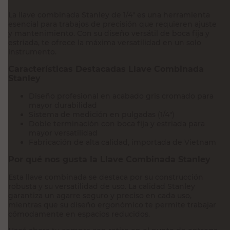
La llave combinada Stanley de 1/4" es una herramienta
esencial para trabajos de precisión que requieren ajuste
y mantenimiento. Con su diseño versátil de boca fija y
estriada, te ofrece la máxima versatilidad en un solo
instrumento.
Características Destacadas Llave Combinada
Stanley
Diseño profesional en acabado gris cromado para
mayor durabilidad
Sistema de medición en pulgadas (1/4")
Doble terminación con boca fija y estriada para
mayor versatilidad
Fabricación de alta calidad, importada de Vietnam
Por qué nos gusta la Llave Combinada Stanley
Esta llave combinada se destaca por su construcción
robusta y su versatilidad de uso. La calidad Stanley
garantiza un agarre seguro y preciso en cada uso,
mientras que su diseño ergonómico te permite trabajar
cómodamente en espacios reducidos.