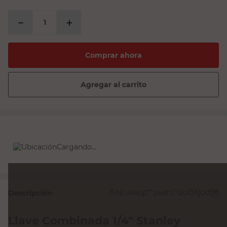
－
＋
Comprar ahora
Agregar al carrito
Cargando...
Descripción
Llave Combinada 1/4" Stanley