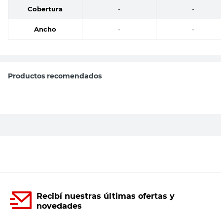
Cobertura
-
-
Ancho
-
-
Productos recomendados
VICTORIA
Pino Cepillado 1x3x2.44 Mts Victoria