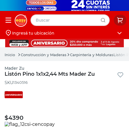
Buscar
Ingresá tu ubicación
muebles
Iniciá sesión
pintura
Construcción y Maderas
Carpintería y Molduras
Listón 
escritorio
Mader Zu
puertas
Listón Pino 1x1x2,44 Mts Mader Zu
placard
:
1340516
$
4390