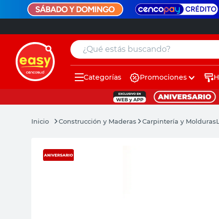
¿Qué estás buscando?
Categorías
Promociones
H
muebles
pintura
Construcción y Maderas
Carpintería y Molduras
escritorio
puertas
placard
espejo
sillas