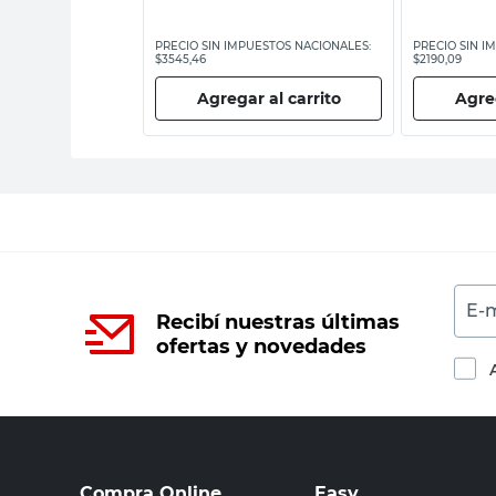
ESTOS NACIONALES:
PRECIO SIN IMPUESTOS NACIONALES:
PRECIO SIN I
$3545,46
$2190,09
 al carrito
Agregar al carrito
Agreg
E-m
Recibí nuestras últimas
ofertas y novedades
Compra Online
Easy