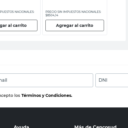
MPUESTOS NACIONALES:
PRECIO SIN IMPUESTOS NACIONALES:
PRECIO SI
$8504,14
$13.008,27
ar al carrito
Agregar al carrito
Ag
ail
DNI
Acepto los
Términos y Condiciones.
Ayuda
Más de Cencosud