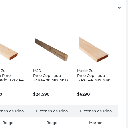
 Zu
MSD
Mader Zu
n Pino
Pino Cepillado
Pino Cepillado
lado 1x2x2.44
2X6X4.88 Mts MSD
1x4x2.44 Mts Mader
Mader Zu
Zu
0
$
24.590
$
6290
ones de Pino
Listones de Pino
Listones de Pino
Beige
Beige
Marrón