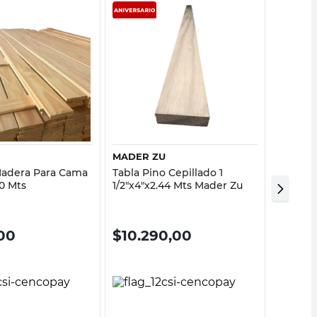
Vista rápida
Vista rápida
MADER ZU
MADER
Madera Para Cama
Tabla Pino Cepillado 1
Barral 
80 Mts
1/2"x4"x2.44 Mts Mader Zu
X 2.0Mt
00
$
10.290,00
$
15.