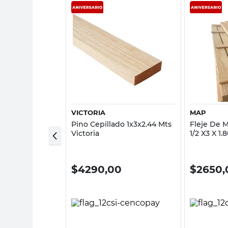
sta rápida
Vista rápida
VICTORIA
MAP
iados Madera
Pino Cepillado 1x3x2.44 Mts
Fleje De 
0 Un Madermax
Victoria
1/2 X3 X 1.
00
$
4290,00
$
2650,