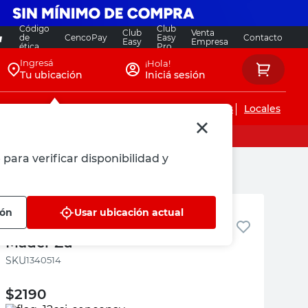
Código
Club
Club
Venta
de
CencoPay
Easy
Contacto
Easy
Empresa
ética
Pro
Ingresá
¡Hola!
Tu ubicación
Iniciá sesión
Servicios de instalaciones
Locales
para verificar disponibilidad y
Mader Zu
ión
Usar ubicación actual
Liston Pino 1/2 X 1 X 2,44 Mts
Mader Zu
:
1340514
$
2190