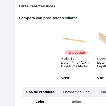
Otras Características
Compará con productos similares
Tu producto
Mader Zu
Mader
Liston Pino 1/2 X 1
Listo
X 2,44 Mts Mader
Cepil
Zu
Mts 
$
2190
$
309
Tipo de Producto
Listones de Pino
List
Color
Beige