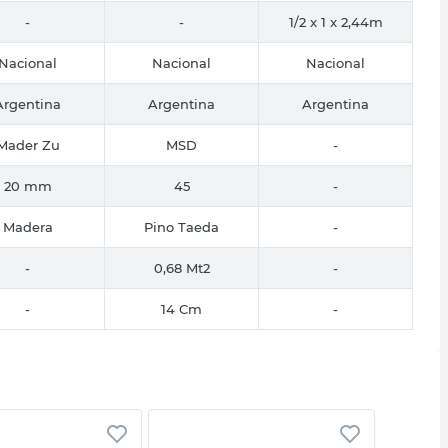
-
-
1/2 x 1 x 2,44m
Nacional
Nacional
Nacional
Argentina
Argentina
Argentina
Mader Zu
MSD
-
20 mm
45
-
Madera
Pino Taeda
-
-
0,68 Mt2
-
-
14 Cm
-