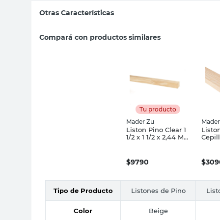
Otras Características
Compará con productos similares
Tu producto
Mader Zu
Mader
Liston Pino Clear 1
Listo
1/2 x 1 1/2 x 2,44 Mts
Cepil
Mader Zu
Mts 
$
9790
$
309
Tipo de Producto
Listones de Pino
List
Color
Beige