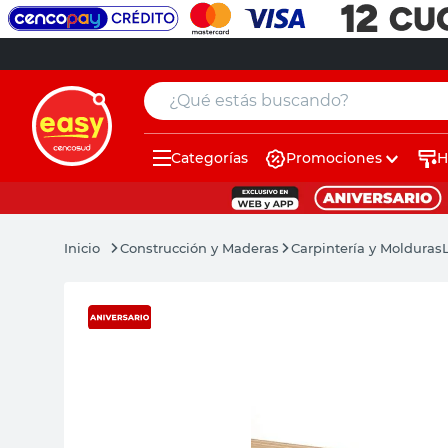
¿Qué estás buscando?
Categorías
Promociones
H
muebles
pintura
Construcción y Maderas
Carpintería y Molduras
escritorio
puertas
placard
sillon
espejo