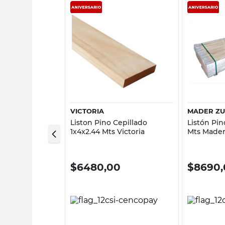
sta rápida
Vista rápida
VICTORIA
MADER Z
Clear 4X2X2.00
Liston Pino Cepillado
Listón Pin
1x4x2.44 Mts Victoria
Mts Mader
0
$
6480,00
$
8690,