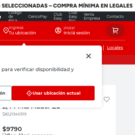
Código
Club
Club
Venta
de
CencoPay
Easy
Contacto
Easy
Empresa
ética
Pro
Ingresá
¡Hola!
Tu ubicación
Iniciá sesión
Servicios de instalaciones
Locales
para verificar disponibilidad y
Mader Zu
ión
Usar ubicación actual
Liston Pino Clear 1 1/2 x 1 1/2 x
2,44 Mts Mader Zu
:
1340519
$
9790