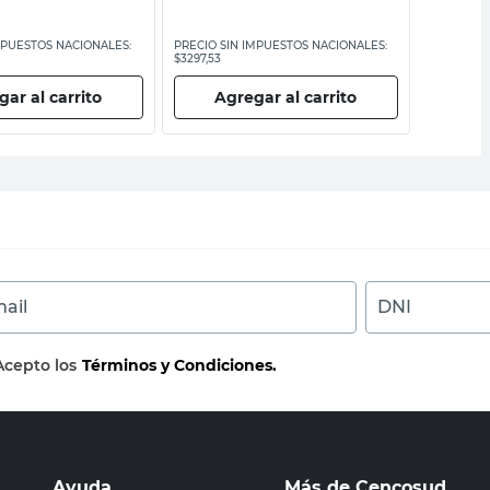
MPUESTOS NACIONALES:
PRECIO SIN IMPUESTOS NACIONALES:
PRECIO SI
$3297,53
$26.090,91
ar al carrito
Agregar al carrito
Ag
ail
DNI
Acepto los
Términos y Condiciones.
Ayuda
Más de Cencosud