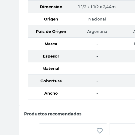
Dimension
1 1/2 x 1 1/2 x 2,44m
Origen
Nacional
País de Origen
Argentina
Marca
-
Espesor
-
Material
-
Cobertura
-
Ancho
-
Productos recomendados