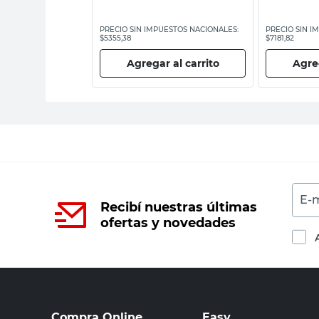
ESTOS NACIONALES:
PRECIO SIN IMPUESTOS NACIONALES:
PRECIO SIN I
$5355,38
$7181,82
 al carrito
Agregar al carrito
Agreg
E-m
Recibí nuestras últimas
ofertas y novedades
Compra Online
Easy