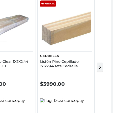
Vista rápida
Vista rápida
U
CEDRELLA
MADER
o Clear 1X2X2.44
Listón Pino Cepillado
Barral 
 Zu
1x1x2,44 Mts Cedrella
34Mm X
00
$
3990,00
$
31.5