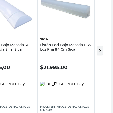
Vista rápida
Vista rápida
SICA
SICA
d Bajo Mesada 36
Listón Led Bajo Mesada 11 W
Listón 
da Slim Sica
Luz Fría 84 Cm Sica
54 Cm S
5,00
$
21.995,00
$
14.
MPUESTOS NACIONALES:
PRECIO SIN IMPUESTOS NACIONALES:
PRECIO SI
$18.177,69
$11.979,34