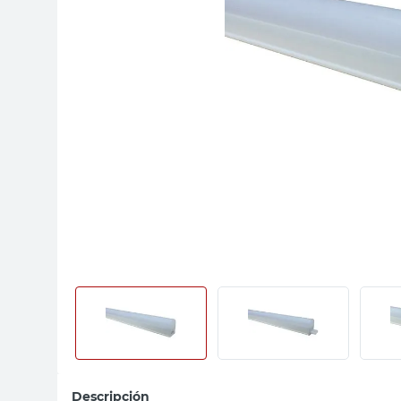
sillas
ceramica
vanitory
Descripción