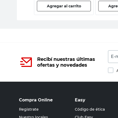
 al carrito
Agregar al carrito
Agreg
E-m
Recibí nuestras últimas
ofertas y novedades
Compra Online
Easy
Registrate
Código de ética
Nuestro locales
Club Easy