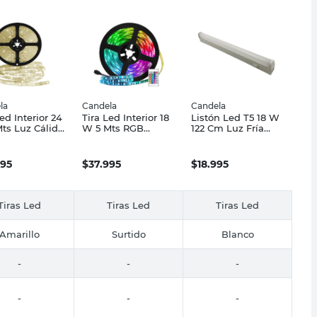
la
Candela
Candela
ed Interior 24
Tira Led Interior 18
Listón Led T5 18 W
ts Luz Cálida
W 5 Mts RGB
122 Cm Luz Fría
ela
Candela
Candela
995
$
37.995
$
18.995
Tiras Led
Tiras Led
Tiras Led
Amarillo
Surtido
Blanco
-
-
-
-
-
-