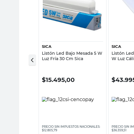
sta rápida
Vista rápida
SICA
SICA
 Cálida 9 W 60
Listón Led Bajo Mesada 5 W
Listón Le
Luz Fría 30 Cm Sica
W Luz Cáli
0
$
15.495,00
$
43.99
ESTOS NACIONALES:
PRECIO SIN IMPUESTOS NACIONALES:
PRECIO SIN I
$12.805,79
$36.359,51