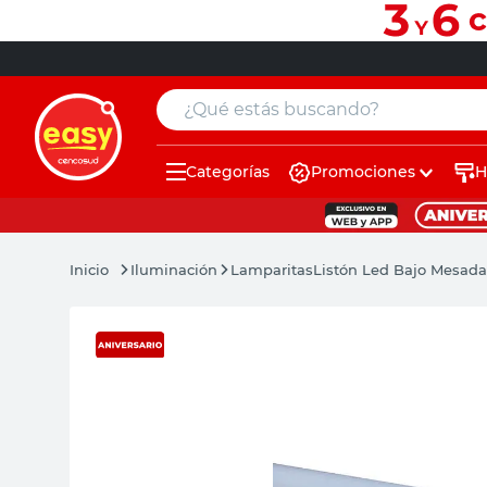
¿Qué estás buscando?
Categorías
Promociones
H
muebles
pintura
Iluminación
Lamparitas
Listón Led Bajo Mesada
escritorio
puertas
placard
sillon
espejo