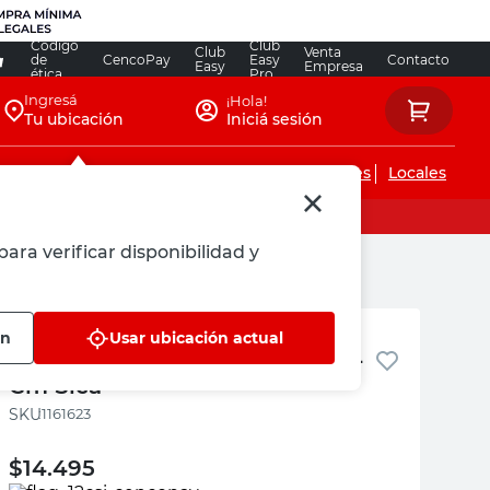
Código
Club
Club
Venta
de
CencoPay
Easy
Contacto
Easy
Empresa
ética
Pro
Ingresá
¡Hola!
Tu ubicación
Iniciá sesión
Servicios de instalaciones
Locales
ara verificar disponibilidad y
SICA
ón
Usar ubicación actual
Listón Led Bajo Mesada 8 W 54
Cm Sica
:
1161623
$
14.495