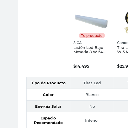
Tu producto
SICA
Cande
Listón Led Bajo
Tira L
Mesada 8 W 54
W 5 M
Cm Sica
Cand
$
14.495
$
25.
Tipo de Producto
Tiras Led
Color
Blanco
Energía Solar
No
Espacio
Interior
Recomendado