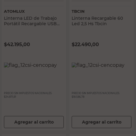
ATOMLUX
TBCIN
Linterna LED de Trabajo
Linterna Recargable 60
Portátil Recargable USB
Led 2,5 Hs Tbcin
Negro Atomlux
$
42.195,00
$
22.490,00
PRECIO SIN IMPUESTOS NACIONALES:
PRECIO SIN IMPUESTOS NACIONALES:
$34.871,91
$18.586,78
Agregar al carrito
Agregar al carrito