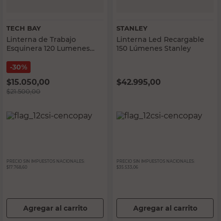
TECH BAY
STANLEY
Linterna de Trabajo
Linterna Led Recargable
Esquinera 120 Lumenes
150 Lúmenes Stanley
Amarillo Tech Bay
30%
$
15.050,00
$
42.995,00
$
21.500,00
PRECIO SIN IMPUESTOS NACIONALES:
PRECIO SIN IMPUESTOS NACIONALES:
$17.768,60
$35.533,06
Agregar al carrito
Agregar al carrito