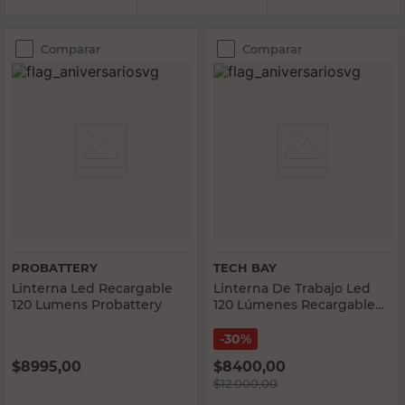
Comparar
Comparar
PROBATTERY
TECH BAY
Linterna Led Recargable
Linterna De Trabajo Led
120 Lumens Probattery
120 Lúmenes Recargable
Con Base Negro Tech Bay
30%
$
8995,00
$
8400,00
$
12.000,00