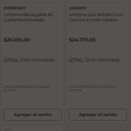
EVEREADY
GARDEX
Linterna Recargable 60
Linterna Led Retráctil con
Lumenes Eveready
Gancho e Imán Gardex
$
26.590,00
$
24.770,00
PRECIO SIN IMPUESTOS NACIONALES:
PRECIO SIN IMPUESTOS NACIONALES:
$21.975,21
$20.471,08
Agregar al carrito
Agregar al carrito