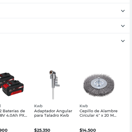
l
Kwb
Kwb
2 Baterías de
Adaptador Angular
Cepillo de Alambre
 18V 4.0Ah PXC
para Taladro Kwb
Circular 4" x 20 Mm
ll
con Vástago
Hexagonal KWB
.900
$
25.350
$
14.500