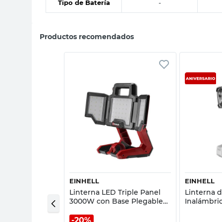
Tipo de Batería
-
Productos recomendados
sta rápida
Vista rápida
EINHELL
EINHELL
nco 8" 36V 5000
Linterna LED Triple Panel
Linterna d
/210 LI-SOLO
3000W con Base Plegable
Inalámbri
Einhell
TC-CL 18/3
20%