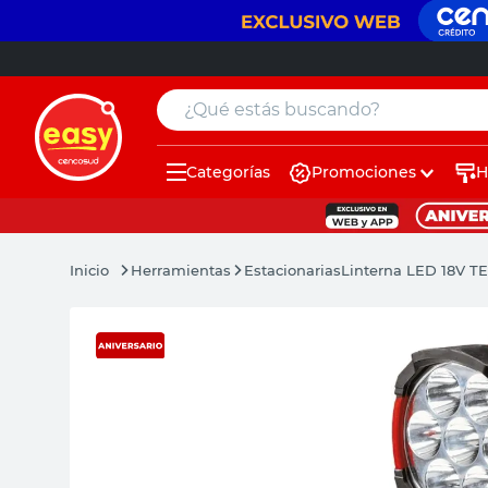
¿Qué estás buscando?
Categorías
Promociones
H
muebles
pintura
Herramientas
Estacionarias
Linterna LED 18V TE
escritorio
puertas
placard
sillon
espejo