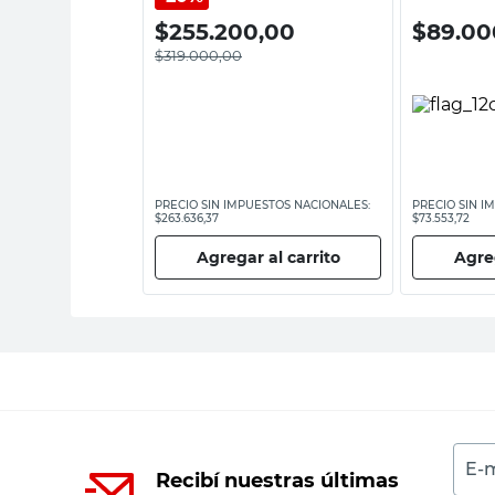
,00
$
255.200,00
$
89.00
$
319.000,00
ESTOS NACIONALES:
PRECIO SIN IMPUESTOS NACIONALES:
PRECIO SIN I
$263.636,37
$73.553,72
 al carrito
Agregar al carrito
Agreg
E-m
Recibí nuestras últimas