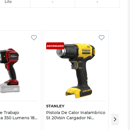
Lilo
-
-
Vista rápida
Vista rápida
STANLEY
DAEWO
e Trabajo
Pistola De Calor Inalambrico
Aparejo
ca 350 Lumens 18V
St 20Vsin Cargador Ni
Daewo
50 Einhell
Bateria
20%