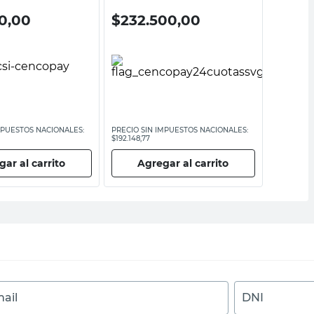
0,00
$
232.500,00
$
294
$
367.60
MPUESTOS NACIONALES:
PRECIO SIN IMPUESTOS NACIONALES:
PRECIO SI
$192.148,77
$332.669,6
ar al carrito
Agregar al carrito
Ag
ail
DNI