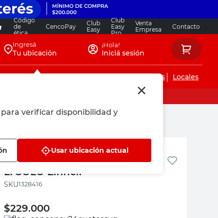
Código
Club
Club
Venta
de
CencoPay
Easy
Contacto
Easy
Empresa
ética
Pro
Ingresá
¡Hola!
Tu ubicación
Iniciá sesión
Servicios de instalaciones
Locales
para verificar disponibilidad y
Einhell
ón
Usar ubicación actual
Linterna LED 18V TE-CL 18/2500
LI SOLO Einhell
:
1328416
$
229.000