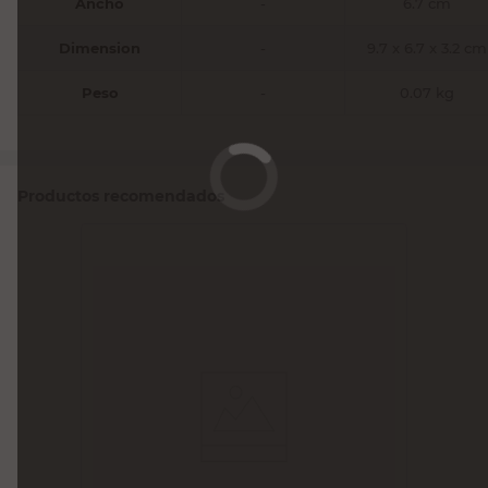
Ancho
-
6.7 cm
Dimension
-
9.7 x 6.7 x 3.2 cm
Peso
-
0.07 kg
Productos recomendados