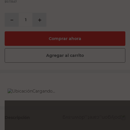
$10.739,67
－
＋
Comprar ahora
Agregar al carrito
Cargando...
Descripción