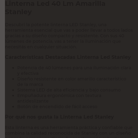
Linterna Led 40 Lm Amarilla
Stanley
Descubrí la potente linterna LED Stanley, una
herramienta esencial que vas a poder llevar a todos lados
gracias a su diseño compacto y resistente. Con sus 40
lúmenes de potencia, vas a tener la iluminación que
necesitás en cualquier situación.
Características Destacadas Linterna Led Stanley
Potencia de 40 lúmenes para una iluminación clara
y efectiva
Diseño resistente en color amarillo característico
de la marca
Sistema LED de alta eficiencia y bajo consumo
Empuñadura ergonómica con textura
antideslizante
Botón de encendido de fácil acceso
Por qué nos gusta la Linterna Led Stanley
Esta linterna es una herramienta práctica y confiable que
combina la calidad reconocida de Stanley con un diseño