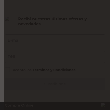
Recibí nuestras últimas ofertas y
novedades
E-mail
DNI
Acepto los
Términos y Condiciones.
Suscribirme
Compra Online