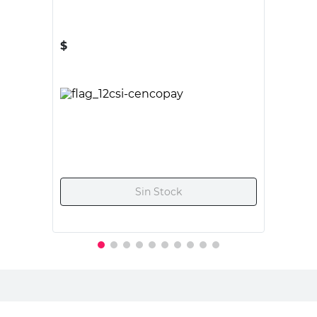
SICA
Luz Emergencia 60 Led 5 Hs SICA
$
26.495,00
PRECIO SIN IMPUESTOS NACIONALES:
$21.896,70
Agregar al carrito