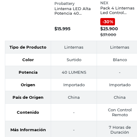
NEX
Probattery
Pack 4 Linternas
Linterna LED Alta
Led Control
Potencia 40
Remoto 7 Hs Nex
Lumens
-
30
%
Rojo/Plata
Probattery
$
15.995
$
25.900
$
37.000
Tipo de Producto
Linternas
Linternas
Color
Surtido
Blanco
Potencia
40 LUMENS
-
Origen
Importado
Importado
País de Origen
China
China
Con Control
Contenido
-
Remoto
7 Horas de
Más Información
-
Duración