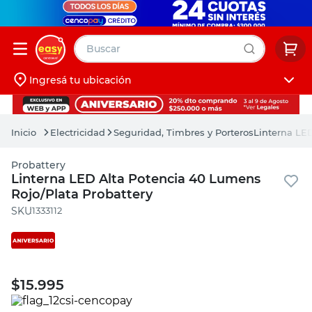
Buscar
Ingresá tu ubicación
muebles
Iniciá sesión
pintura
Electricidad
Seguridad, Timbres y Porteros
Linterna LE
escritorio
Probattery
puertas
Linterna LED Alta Potencia 40 Lumens
Rojo/Plata Probattery
placard
:
1333112
$
15.995