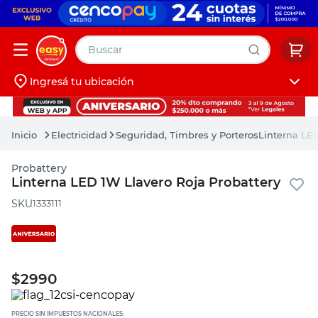
Buscar
Ingresá tu ubicación
muebles
Iniciá sesión
pintura
Electricidad
Seguridad, Timbres y Porteros
Linterna LED
escritorio
Probattery
puertas
Linterna LED 1W Llavero Roja Probattery
placard
:
1333111
$
2990
PRECIO SIN IMPUESTOS NACIONALES: