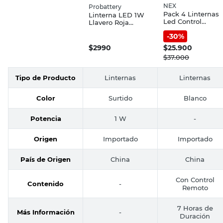
NEX
Probattery
Pack 4 Linternas
Linterna LED 1W
Led Control
Llavero Roja
Remoto 7 Hs Nex
Probattery
-
30
%
$
2990
$
25.900
$
37.000
Tipo de Producto
Linternas
Linternas
Color
Surtido
Blanco
Potencia
1 W
-
Origen
Importado
Importado
País de Origen
China
China
Con Control
Contenido
-
Remoto
7 Horas de
Más Información
-
Duración