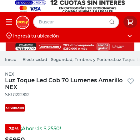
Buscar
Ingresá tu ubicación
muebles
Iniciá sesión
pintura
Electricidad
Seguridad, Timbres y Porteros
Luz Toque L
escritorio
NEX
puertas
Luz Toque Led Cob 70 Lumenes Amarillo
NEX
placard
:
1252852
¡Ahorrás $
2550
!
-
30
%
$
5950