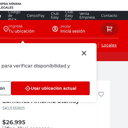
Código
Club
Club
Venta
de
CencoPay
Easy
Contacto
Easy
Empresa
ética
Pro
Ingresá
¡Hola!
Tu ubicación
Iniciá sesión
Servicios de instalaciones
Locales
 para verificar disponibilidad y
Stanley
ión
Usar ubicación actual
Linterna Frontal Led 180
Lúmenes Amarilla Stanley
:
1332825
$
26.995