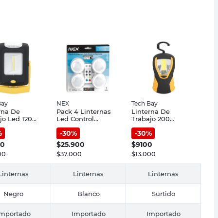
Bay
NEX
Tech Bay
rna De
Pack 4 Linternas
Linterna De
jo Led 120
Led Control
Trabajo 200
nes
Remoto 7 Hs Nex
Lumenes Tech Bay
%
-
30
%
-
30
%
gable Con
Negro Tech
00
$
25.900
$
9100
00
$
37.000
$
13.000
Linternas
Linternas
Linternas
Negro
Blanco
Surtido
Importado
Importado
Importado