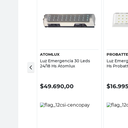
sta rápida
Vista rápida
ATOMLUX
PROBATT
ia 30 Led 3/6
Luz Emergencia 30 Leds
Luz Emerg
24/18 Hs Atomlux
Hs Probat
00
$
49.690,00
$
16.99