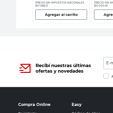
ESTOS NACIONALES:
PRECIO SIN IMPUESTOS NACIONALES:
PRECIO SIN I
$41.066,12
$14.045,46
 al carrito
Agregar al carrito
Agreg
E-m
Recibí nuestras últimas
ofertas y novedades
Compra Online
Easy