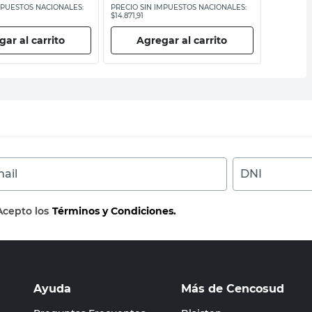
MPUESTOS NACIONALES:
PRECIO SIN IMPUESTOS NACIONALES:
PRECIO SI
$14.871,91
$10.743,81
ar al carrito
Agregar al carrito
Ag
ail
DNI
Acepto los
Términos y Condiciones.
Ayuda
Más de Cencosud