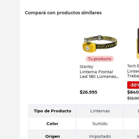
Compará con productos similares
Tu producto
Tech 
Stanley
Linte
Linterna Frontal
Traba
Led 180 Lúmenes
Lúme
Amarilla Stanley
-
30
Recar
Base 
$
26.995
$
84
Bay
$
12.0
Tipo de Producto
Linternas
Color
Surtido
Origen
Importado