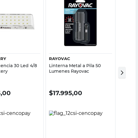
Vista rápida
Vista rápida
ERY
RAYOVAC
VEEDE
encia 30 Led 4/8
Linterna Metal a Pila 50
luz ca
tery
Lumenes Rayovac
5,00
$
17.995,00
$
13.