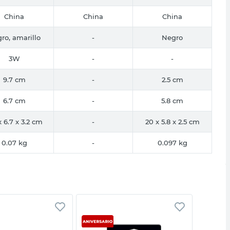
China
China
China
ro, amarillo
-
Negro
3W
-
-
9.7 cm
-
2.5 cm
6.7 cm
-
5.8 cm
x 6.7 x 3.2 cm
-
20 x 5.8 x 2.5 cm
0.07 kg
-
0.097 kg