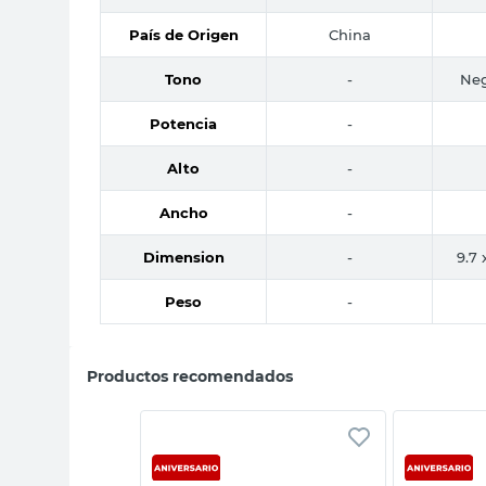
País de Origen
China
Tono
-
Neg
Potencia
-
Alto
-
Ancho
-
Dimension
-
9.7 
Peso
-
Productos recomendados