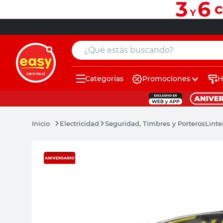
¿Qué estás buscando?
Categorías
Promociones
H
muebles
pintura
Electricidad
Seguridad, Timbres y Porteros
Linte
escritorio
puertas
placard
sillon
espejo